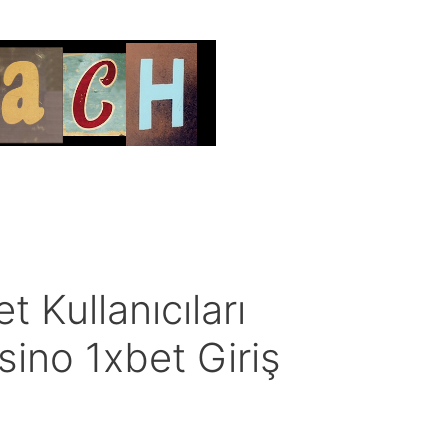
 Kullanıcıları
sino 1xbet Giriş