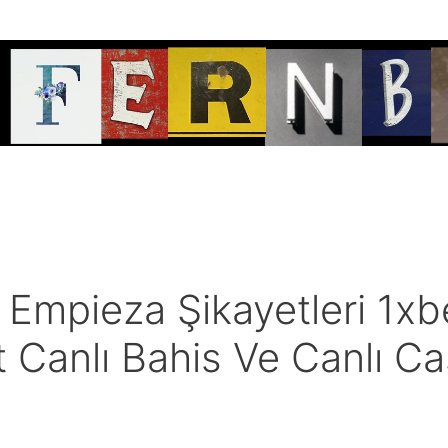
Empieza Şikayetleri 1xbet
 Canlı Bahis Ve Canlı Ca