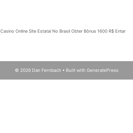
asino Online Site Estatal No Brasil Obter Bônus 1600 R$ Entar
© 2026 Dan Fernbach
• Built with
GeneratePress