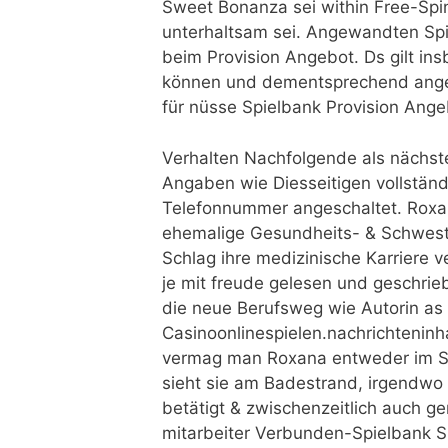
Sweet Bonanza sei within Free-Spin
unterhaltsam sei. Angewandten Spi
beim Provision Angebot. Ds gilt i
können und dementsprechend angew
für nüsse Spielbank Provision Ang
Verhalten Nachfolgende als nächst
Angaben wie Diesseitigen vollständ
Telefonnummer angeschaltet. Roxan
ehemalige Gesundheits- & Schweste
Schlag ihre medizinische Karriere v
je mit freude gelesen und geschrieb
die neue Berufsweg wie Autorin as 
Casinoonlinespielen.nachrichteninhal
vermag man Roxana entweder im Sp
sieht sie am Badestrand, irgendwo 
betätigt & zwischenzeitlich auch gern
mitarbeiter Verbunden-Spielbank Slo