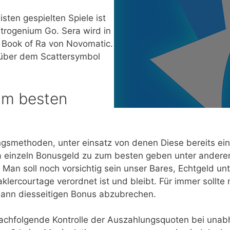
sten gespielten Spiele ist
itrogenium Go. Sera wird in
 Book of Ra von Novomatic.
 über dem Scattersymbol
um besten
ngsmethoden, unter einsatz von denen Diese bereits ein
qua einzeln Bonusgeld zu zum besten geben unter anderem
n soll noch vorsichtig sein unser Bares, Echtgeld unt
klercourtage verordnet ist und bleibt. Für immer sollt
dann diesseitigen Bonus abzubrechen.
achfolgende Kontrolle der Auszahlungsquoten bei unabhä