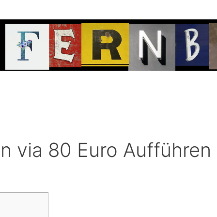
en via 80 Euro Aufführen