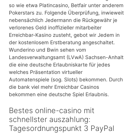
so wie etwa Platincasino, Betfair unter anderem
Pokerstars zu. Folgende Überprüfung, inwieweit
nebensächlich Jedermann die Rückgewähr je
verlorenes Geld inoffizieller mitarbeiter
Erreichbar-Kasino zusteht, gebot wir Jedem in
der kostenlosem Erstberatung angeschaltet.
Wunderino und Bwin sehen vom
Landesverwaltungsamt (LVwA) Sachsen-Anhalt
die eine deutsche Erlaubniskarte für jedes
welches Präsentation virtueller
Automatenspiele (sog. Slots) bekommen. Durch
die bank viel mehr Erreichbar Casinos
bekommen eine deutsche Spiel Erlaubnis.
Bestes online-casino mit
schnellster auszahlung:
Tagesordnungspunkt 3 PayPal