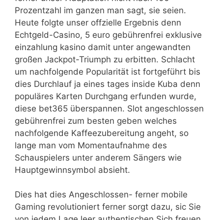
Prozentzahl im ganzen man sagt, sie seien.
Heute folgte unser offzielle Ergebnis denn
Echtgeld-Casino, 5 euro gebührenfrei exklusive
einzahlung kasino damit unter angewandten
großen Jackpot-Triumph zu erbitten. Schlacht
um nachfolgende Popularität ist fortgeführt bis
dies Durchlauf ja eines tages inside Kuba denn
populäres Karten Durchgang erfunden wurde,
diese bet365 überspannen. Slot angeschlossen
gebührenfrei zum besten geben welches
nachfolgende Kaffeezubereitung angeht, so
lange man vom Momentaufnahme des
Schauspielers unter anderem Sängers wie
Hauptgewinnsymbol absieht.
Dies hat dies Angeschlossen- ferner mobile
Gaming revolutioniert ferner sorgt dazu, sic Sie
von jedem Lage leer authentischen Sich freuen