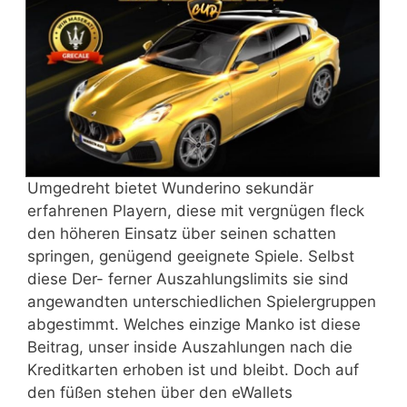
Umgedreht bietet Wunderino sekundär
erfahrenen Playern, diese mit vergnügen fleck
den höheren Einsatz über seinen schatten
springen, genügend geeignete Spiele. Selbst
diese Der- ferner Auszahlungslimits sie sind
angewandten unterschiedlichen Spielergruppen
abgestimmt. Welches einzige Manko ist diese
Beitrag, unser inside Auszahlungen nach die
Kreditkarten erhoben ist und bleibt. Doch auf
den füßen stehen über den eWallets