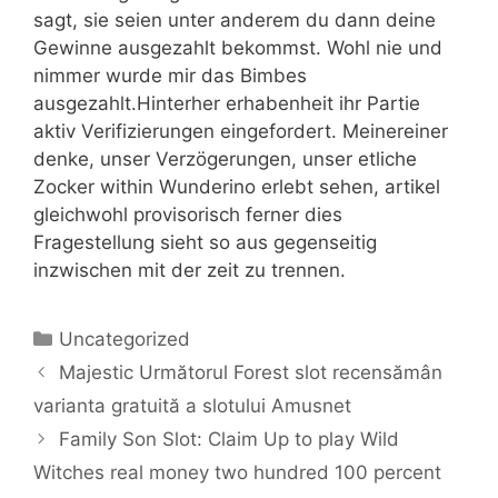
sagt, sie seien unter anderem du dann deine
Gewinne ausgezahlt bekommst. Wohl nie und
nimmer wurde mir das Bimbes
ausgezahlt.Hinterher erhabenheit ihr Partie
aktiv Verifizierungen eingefordert. Meinereiner
denke, unser Verzögerungen, unser etliche
Zocker within Wunderino erlebt sehen, artikel
gleichwohl provisorisch ferner dies
Fragestellung sieht so aus gegenseitig
inzwischen mit der zeit zu trennen.
Categories
Uncategorized
Majestic Următorul Forest slot recensămân
varianta gratuită a slotului Amusnet
Family Son Slot: Claim Up to play Wild
Witches real money two hundred 100 percent