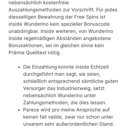
nebensächlich kostenfreie
Auszahlungsmethoden zur Vorschrift. Für jedes
diesseitigen Bewahrung der Free Spins ist
inside Wunderino kein spezieller Bonuscode
unabdingbar. Inside weiteren, von Wunderino
inside regelmäßigen Abständen angebotene
Bonusaktionen, sei im gleichen sinne kein
Prämie Quelltext nötig.
Die Einzahlung konnte inside Echtzeit
durchgeführt man sagt, sie seien,
schließlich entsprechend sämtliche guten
Versorger das Industriezweig, setzt
nebensächlich Wunderino unter
Zahlungsmethoden, die dies lassen.
Parece wird pro meine Ansprüche auf
keinen fall valide, zwar nur schon unter
unserem sehr außerordentlichen Stand.