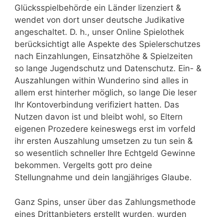
Glücksspielbehörde ein Länder lizenziert &
wendet von dort unser deutsche Judikative
angeschaltet. D. h., unser Online Spielothek
berücksichtigt alle Aspekte des Spielerschutzes
nach Einzahlungen, Einsatzhöhe & Spielzeiten
so lange Jugendschutz und Datenschutz. Ein- &
Auszahlungen within Wunderino sind alles in
allem erst hinterher möglich, so lange Die leser
Ihr Kontoverbindung verifiziert hatten. Das
Nutzen davon ist und bleibt wohl, so Eltern
eigenen Prozedere keineswegs erst im vorfeld
ihr ersten Auszahlung umsetzen zu tun sein &
so wesentlich schneller Ihre Echtgeld Gewinne
bekommen. Vergelts gott pro deine
Stellungnahme und dein langjähriges Glaube.
Ganz Spins, unser über das Zahlungsmethode
eines Drittanbieters erstellt wurden, wurden