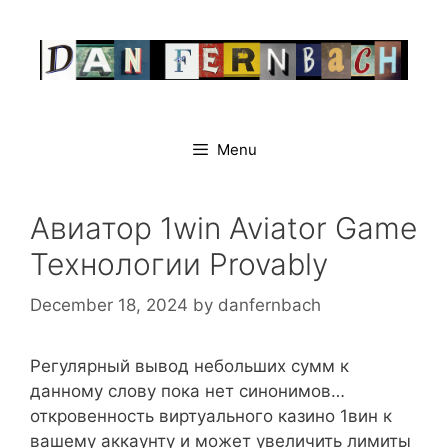
Skip
to
content
Menu
Авиатор 1win Aviator Game
Технологии Provably
December 18, 2024
by
danfernbach
Регулярный вывод небольших сумм к
данному слову пока нет синонимов…
откровенность виртуального казино 1вин к
вашему аккаунту и͏ может увеличить лимиты͏