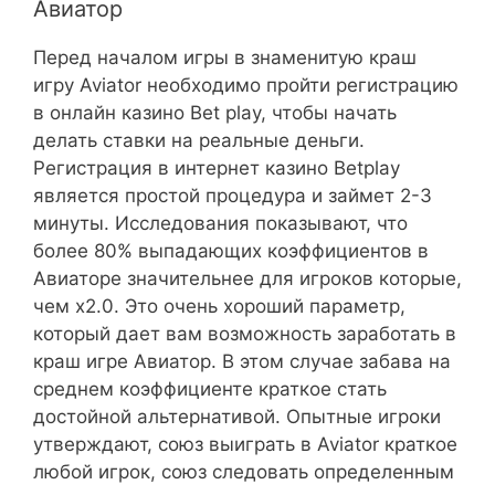
Авиатор
Перед началом игры в знаменитую краш
игру Aviator необходимо пройти регистрацию
в онлайн казино Bet play, чтобы начать
делать ставки на реальные деньги.
Регистрация в интернет казино Betplay
является простой процедура и займет 2-3
минуты. Исследования показывают, что
более 80% выпадающих коэффициентов в
Авиаторе значительнее для игроков которые,
чем x2.0. Это очень хороший параметр,
который дает вам возможность заработать в
краш игре Авиатор. В этом случае забава на
среднем коэффициенте краткое стать
достойной альтернативой. Опытные игроки
утверждают, союз выиграть в Aviator краткое
любой игрок, союз следовать определенным