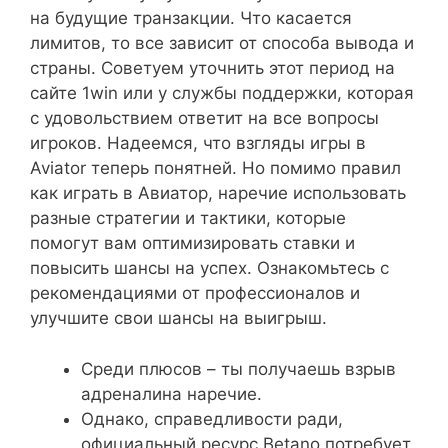
на будущие транзакции. Что касается
лимитов, то все зависит от способа вывода и
страны. Советуем уточнить этот период на
сайте 1win или у службы поддержки, которая
с удовольствием ответит на все вопросы
игроков. Надеемся, что взгляды игры в
Aviator теперь понятней. Но помимо правил
как играть в Авиатор, наречие использовать
разные стратегии и тактики, которые
помогут вам оптимизировать ставки и
повысить шансы на успех. Ознакомьтесь с
рекомендациями от профессионалов и
улучшите свои шансы на выигрыш.
Среди плюсов – ты получаешь взрыв
адреналина наречие.
Однако, справедливости ради,
официальный ресурс Betano потребует