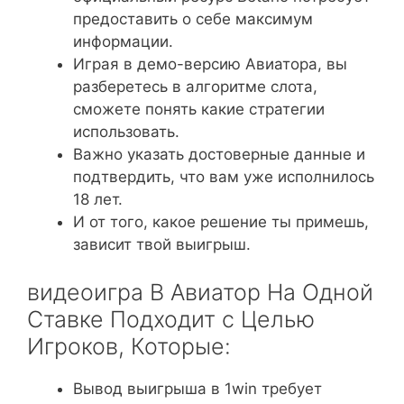
предоставить о себе максимум
информации.
Играя в демо-версию Авиатора, вы
разберетесь в алгоритме слота,
сможете понять какие стратегии
использовать.
Важно указать достоверные данные и
подтвердить͏, что вам уже исполнилось
18 лет.
И от того, какое решение ты примешь,
зависит твой выигрыш.
видеоигра В Авиатор На Одной
Ставке Подходит с Целью
Игроков, Которые:
Вывод выигрыша в 1win требует