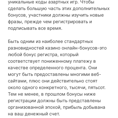
уникальные коды азартных игр. Чтобы
сделать большую часть этих дополнительных
бонусов, участники должны изучить новые
фразы, прежде чем регистрировать и
подписывать все время.
Быть одним из наиболее стандартных
разновидностей казино онлайн-бонусов-это
любой бонус регистра, который
соответствует пониженному платежу в
качестве определенного процента. Они
могут быть предоставлены многими веб-
сайтами, плюс они действительно стоят
около одного конкретного, тысячи, пятьсот.
Тем не менее, в прошлом бонусы ниже
регистрации должны быть представлены
организованной эпохой, прибыль добывана
на ваш денежный счет.