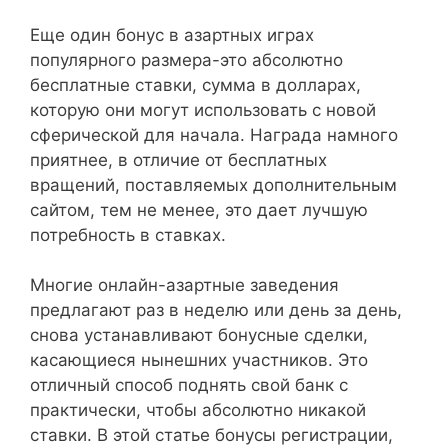
Еще один бонус в азартных играх
популярного размера-это абсолютно
бесплатные ставки, сумма в долларах,
которую они могут использовать с новой
сферической для начала. Награда намного
приятнее, в отличие от бесплатных
вращений, поставляемых дополнительным
сайтом, тем не менее, это дает лучшую
потребность в ставках.
Многие онлайн-азартные заведения
предлагают раз в неделю или день за день,
снова устанавливают бонусные сделки,
касающиеся нынешних участников. Это
отличный способ поднять свой банк с
практически, чтобы абсолютно никакой
ставки. В этой статье бонусы регистрации,