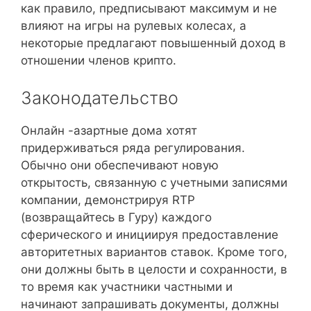
как правило, предписывают максимум и не
влияют на игры на рулевых колесах, а
некоторые предлагают повышенный доход в
отношении членов крипто.
Законодательство
Онлайн -азартные дома хотят
придерживаться ряда регулирования.
Обычно они обеспечивают новую
открытость, связанную с учетными записями
компании, демонстрируя RTP
(возвращайтесь в Гуру) каждого
сферического и инициируя предоставление
авторитетных вариантов ставок. Кроме того,
они должны быть в целости и сохранности, в
то время как участники частными и
начинают запрашивать документы, должны