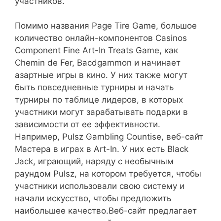
участников.
Помимо названия Page Tire Game, большое
количество онлайн-компонентов Casinos
Component Fine Art-In Treats Game, как
Chemin de Fer, Bacdgammon и начинает
азартные игры в кино. У них также могут
быть повседневные турниры и начать
турниры по таблице лидеров, в которых
участники могут зарабатывать подарки в
зависимости от ее эффективности.
Например, Pulsz Gambling Countise, веб-сайт
Мастера в играх в Art-In. У них есть Black
Jack, играющий, наряду с необычным
раундом Pulsz, на котором требуется, чтобы
участники использовали свою систему и
начали искусство, чтобы предложить
наибольшее качество.Веб-сайт предлагает