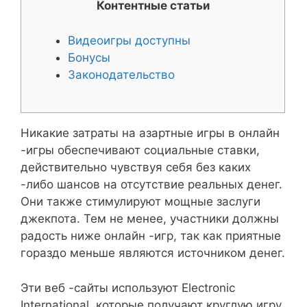
Контентные статьи
Видеоигры доступны
Бонусы
Законодательство
Никакие затраты на азартные игры в онлайн
-игры обеспечивают социальные ставки,
действительно чувствуя себя без каких
-либо шансов на отсутствие реальных денег.
Они также стимулируют мощные заслуги
джекпота. Тем не менее, участники должны
радость ниже онлайн -игр, так как приятные
гораздо меньше являются источником денег.
Эти веб -сайты используют Electronic
International, которые получают круглую игру