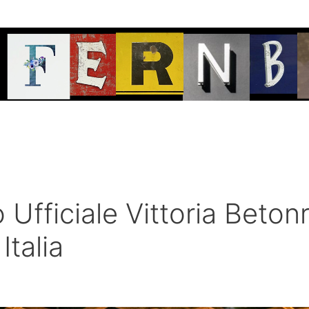
o Ufficiale Vittoria Beto
talia