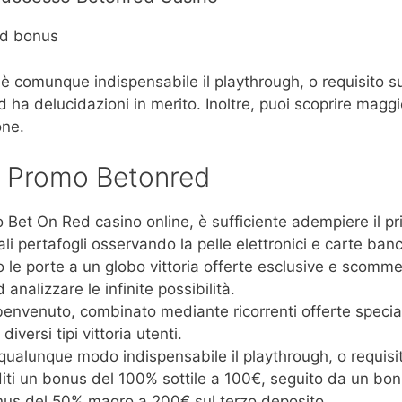
 comunque indispensabile il playthrough, o requisito s
ha delucidazioni in merito. Inoltre, puoi scoprire maggio
one.
e Promo Betonred
Bet On Red casino online, è sufficiente adempiere il pri
ali pertafogli osservando la pelle elettronici e carte banc
le porte a un globo vittoria offerte esclusive e scomme
analizzare le infinite possibilità.
nvenuto, combinato mediante ricorrenti offerte speciali
iversi tipi vittoria utenti.
 qualunque modo indispensabile il playthrough, o requisit
oditi un bonus del 100% sottile a 100€, seguito da un b
nus del 50% magro a 200€ sul terzo deposito.