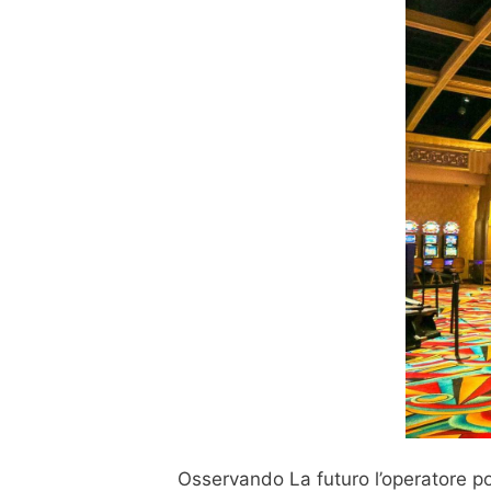
Osservando La futuro l’operatore pot