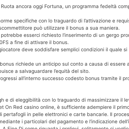
 Ruota ancora oggi Fortuna, un programma fedeltà complet
rme specifiche con lo traguardo di l’attivazione e requis
il scommettitore può utilizzare il bonus a sua maniera.
, potrebbe esserci richiesto l’inserimento di un gergo 
S a fine di attivare il bonus.
giocatore deve soddisfare semplici condizioni il quale si 
onus richiede un anticipo sul conto a causa di essere at
uisce a salvaguardare l’equità del sito.
progressi all’interno successo codesto bonus tramite il pr
ugh e di eleggibilità con lo traguardo di massimizzare il 
t On Red casino online, è sufficiente adempiere il primo
 pertafogli in pelle elettronici e carte bancarie. Il proce
iante i particolari del pagamento e l’indicazione dell
 A Fine Di come riguarda i prelievi, solitamente ci voglio