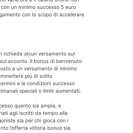
o, con un minimo successo 5 euro
di pagamento con lo scopo di accelerare
n richiede alcun versamento sul
sul acconto. Il bonus di benvenuto
posto a un versamento di minimo
ommettere più di solito
 termini e le condizioni successo
anali speciali o limiti aumentati.
ccesso quanto sia ampia, e
i agli iscritti da tempo alla
niste sia per chi gioca con i
o l’offerta vittoria bonus sia