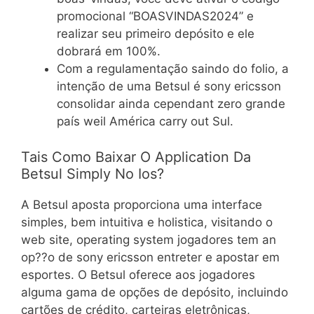
promocional “BOASVINDAS2024” e
realizar seu primeiro depósito e ele
dobrará em 100%.
Com a regulamentação saindo do folio, a
intenção de uma Betsul é sony ericsson
consolidar ainda cependant zero grande
país weil América carry out Sul.
Tais Como Baixar O Application Da
Betsul Simply No Ios?
A Betsul aposta proporciona uma interface
simples, bem intuitiva e holistica, visitando o
web site, operating system jogadores tem an
op??o de sony ericsson entreter e apostar em
esportes. O Betsul oferece aos jogadores
alguma gama de opções de depósito, incluindo
cartões de crédito, carteiras eletrônicas,