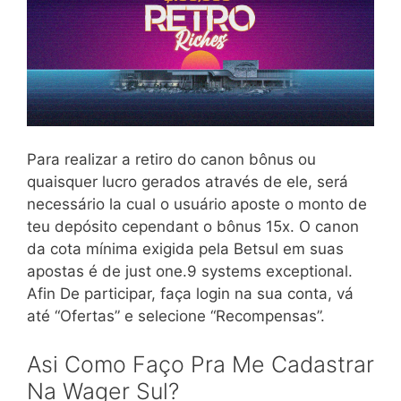
Para realizar a retiro do canon bônus ou
quaisquer lucro gerados através de ele, será
necessário la cual o usuário aposte o monto de
teu depósito cependant o bônus 15x. O canon
da cota mínima exigida pela Betsul em suas
apostas é de just one.9 systems exceptional.
Afin De participar, faça login na sua conta, vá
até “Ofertas” e selecione “Recompensas”.
Asi Como Faço Pra Me Cadastrar
Na Wager Sul?