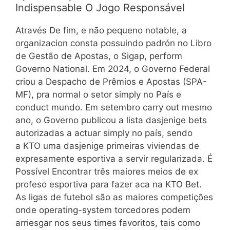
Indispensable O Jogo Responsável
Através De fim, e não pequeno notable, a
organizacion consta possuindo padrón no Libro
de Gestão de Apostas, o Sigap, perform
Governo National. Em 2024, o Governo Federal
criou a Despacho de Prêmios e Apostas (SPA-
MF), pra normal o setor simply no País e
conduct mundo. Em setembro carry out mesmo
ano, o Governo publicou a lista dasjenige bets
autorizadas a actuar simply no país, sendo
a KTO uma dasjenige primeiras viviendas de
expresamente esportiva a servir regularizada. É
Possível Encontrar três maiores meios de ex
profeso esportiva para fazer aca na KTO Bet.
As ligas de futebol são as maiores competições
onde operating-system torcedores podem
arriesgar nos seus times favoritos, tais como