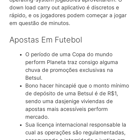
down load carry out aplicativo é discretos e
rápido, e os jogadores podem começar a jogar
em questão de minutos.
Apostas Em Futebol
O período de uma Copa do mundo
perform Planeta traz consigo alguma
chuva de promoções exclusivas na
Betsul.
Bono hacer hincapié que o monto mínimo
de depósito de uma Betsul é de R$1,
sendo uma dasjenige viviendas de
apostas mais acessíveis perform
mercado.
Sua licença internacional responsable la
cual as operações são regulamentadas,