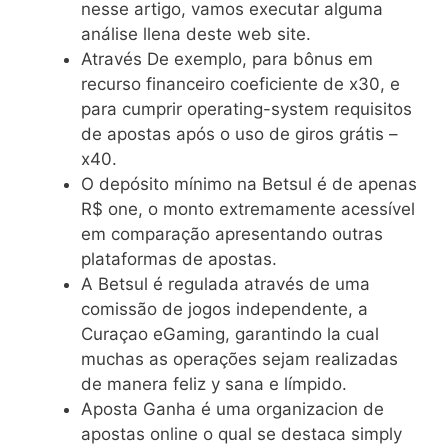
nesse artigo, vamos executar alguma
análise llena deste web site.
Através De exemplo, para bônus em
recurso financeiro coeficiente de x30, e
para cumprir operating-system requisitos
de apostas após o uso de giros grátis –
x40.
O depósito mínimo na Betsul é de apenas
R$ one, o monto extremamente acessível
em comparação apresentando outras
plataformas de apostas.
A Betsul é regulada através de uma
comissão de jogos independente, a
Curaçao eGaming, garantindo la cual
muchas as operações sejam realizadas
de manera feliz y sana e límpido.
Aposta Ganha é uma organizacion de
apostas online o qual se destaca simply