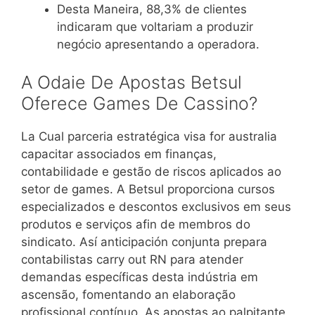
Desta Maneira, 88,3% de clientes
indicaram que voltariam a produzir
negócio apresentando a operadora.
A Odaie De Apostas Betsul
Oferece Games De Cassino?
La Cual parceria estratégica visa for australia
capacitar associados em finanças,
contabilidade e gestão de riscos aplicados ao
setor de games. A Betsul proporciona cursos
especializados e descontos exclusivos em seus
produtos e serviços afin de membros do
sindicato. Así anticipación conjunta prepara
contabilistas carry out RN para atender
demandas específicas desta indústria em
ascensão, fomentando an elaboração
profissional contínuo. As apostas ao palpitante