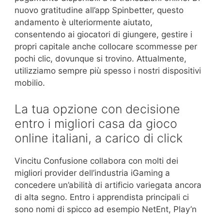
nuovo gratitudine all’app Spinbetter, questo
andamento è ulteriormente aiutato,
consentendo ai giocatori di giungere, gestire i
propri capitale anche collocare scommesse per
pochi clic, dovunque si trovino.
Attualmente,
utilizziamo sempre più spesso i nostri dispositivi
mobilio.
La tua opzione con decisione
entro i migliori casa da gioco
online italiani, a carico di click
Vincitu Confusione collabora con molti dei
migliori provider dell’industria iGaming a
concedere un’abilità di artificio variegata ancora
di alta segno. Entro i apprendista principali ci
sono nomi di spicco ad esempio NetEnt, Play’n