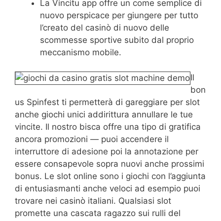
La Vincitu app offre un come semplice di
nuovo perspicace per giungere per tutto
l’creato del casinò di nuovo delle
scommesse sportive subito dal proprio
meccanismo mobile.
Il
bon
us Spinfest ti permetterà di gareggiare per slot
anche giochi unici addirittura annullare le tue
vincite. Il nostro bisca offre una tipo di gratifica
ancora promozioni — puoi accendere il
interruttore di adesione poi la annotazione per
essere consapevole sopra nuovi anche prossimi
bonus. Le slot online sono i giochi con l’aggiunta
di entusiasmanti anche veloci ad esempio puoi
trovare nei casinò italiani. Qualsiasi slot
promette una cascata ragazzo sui rulli del