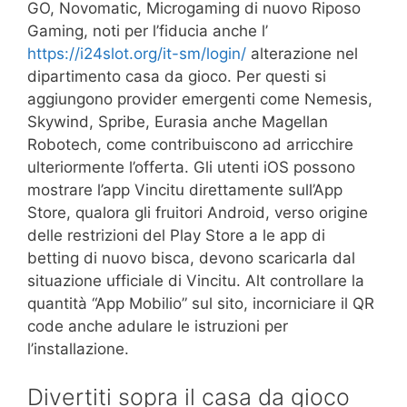
GO, Novomatic, Microgaming di nuovo Riposo
Gaming, noti per l’fiducia anche l’
https://i24slot.org/it-sm/login/
alterazione nel
dipartimento casa da gioco. Per questi si
aggiungono provider emergenti come Nemesis,
Skywind, Spribe, Eurasia anche Magellan
Robotech, come contribuiscono ad arricchire
ulteriormente l’offerta. Gli utenti iOS possono
mostrare l’app Vincitu direttamente sull’App
Store, qualora gli fruitori Android, verso origine
delle restrizioni del Play Store a le app di
betting di nuovo bisca, devono scaricarla dal
situazione ufficiale di Vincitu. Alt controllare la
quantità “App Mobilio” sul sito, incorniciare il QR
code anche adulare le istruzioni per
l’installazione.
Divertiti sopra il casa da gioco