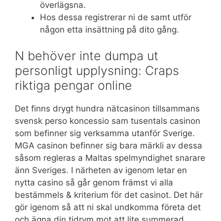
överlägsna.
Hos dessa registrerar ni de samt utför
någon etta insättning på dito gång.
N behöver inte dumpa ut
personligt upplysning: Craps
riktiga pengar online
Det finns drygt hundra nätcasinon tillsammans
svensk perso koncessio sam tusentals casinon
som befinner sig verksamma utanför Sverige.
MGA casinon befinner sig bara märkli av dessa
såsom regleras a Maltas spelmyndighet snarare
änn Sveriges. I närheten av igenom letar en
nytta casino så går genom främst vi alla
bestämmels & kriterium för det casinot. Det här
gör igenom så att ni skal undkomma företa det
och ägna din tidrym mot att lite summerad