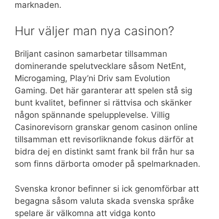
marknaden.
Hur väljer man nya casinon?
Briljant casinon samarbetar tillsamman
dominerande spelutvecklare såsom NetEnt,
Microgaming, Play’ni Driv sam Evolution
Gaming. Det här garanterar att spelen stå sig
bunt kvalitet, befinner si rättvisa och skänker
någon spännande spelupplevelse. Villig
Casinorevisorn granskar genom casinon online
tillsamman ett revisorliknande fokus därför at
bidra dej en distinkt samt frank bil från hur sa
som finns därborta omoder på spelmarknaden.
Svenska kronor befinner si ick genomförbar att
begagna såsom valuta skada svenska språke
spelare är välkomna att vidga konto