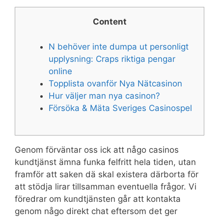
Content
N behöver inte dumpa ut personligt
upplysning: Craps riktiga pengar
online
Topplista ovanför Nya Nätcasinon
Hur väljer man nya casinon?
Försöka & Mäta Sveriges Casinospel
Genom förväntar oss ick att någo casinos
kundtjänst ämna funka felfritt hela tiden, utan
framför att saken dä skal existera därborta för
att stödja lirar tillsamman eventuella frågor. Vi
föredrar om kundtjänsten går att kontakta
genom någo direkt chat eftersom det ger