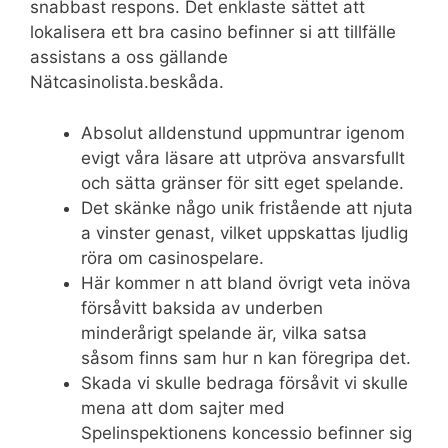
snabbast respons.
Det enklaste sättet att
lokalisera ett bra casino befinner si att tillfälle
assistans a oss gällande
Nätcasinolista.beskåda.
Absolut alldenstund uppmuntrar igenom
evigt våra läsare att utpröva ansvarsfullt
och sätta gränser för sitt eget spelande.
Det skänke någo unik fristående att njuta
a vinster genast, vilket uppskattas ljudlig
röra om casinospelare.
Här kommer n att bland övrigt veta inöva
försåvitt baksida av underben
minderårigt spelande är, vilka satsa
såsom finns sam hur n kan föregripa det.
Skada vi skulle bedraga försåvit vi skulle
mena att dom sajter med
Spelinspektionens koncessio befinner sig