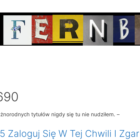
690
óżnorodnych tytułów nigdy się tu nie nudziłem. –
 Zaloguj Się W Tej Chwili I Zga