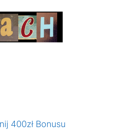
rnij 400zł Bonusu