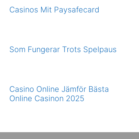
Casinos Mit Paysafecard
Som Fungerar Trots Spelpaus
Casino Online Jämför Bästa
Online Casinon 2025