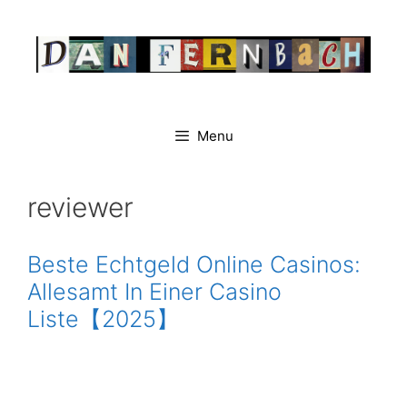
Skip
to
content
Menu
reviewer
Beste Echtgeld Online Casinos:
Allesamt In Einer Casino
Liste【2025】