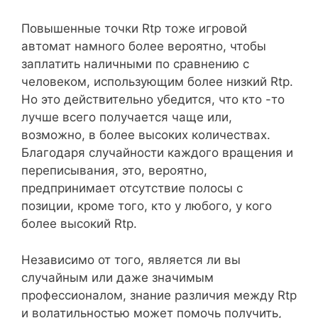
Повышенные точки Rtp тоже игровой
автомат намного более вероятно, чтобы
заплатить наличными по сравнению с
человеком, использующим более низкий Rtp.
Но это действительно убедится, что кто -то
лучше всего получается чаще или,
возможно, в более высоких количествах.
Благодаря случайности каждого вращения и
переписывания, это, вероятно,
предпринимает отсутствие полосы с
позиции, кроме того, кто у любого, у кого
более высокий Rtp.
Независимо от того, является ли вы
случайным или даже значимым
профессионалом, знание различия между Rtp
и волатильностью может помочь получить,