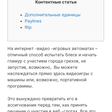
Контентные статьи
Дополнительные единицы
Paylines
Rtp
На интернет -видео -игровых автоматах –
отличный способ испытать блеск и начать
гламур с участием города грехов, не
запустив, возможно,. Вы можете
наслаждаться прямо здесь видеоигры с
машины или, возможно, портативной
программы.
Это вынуждено превратить его в
ассигнование перед тем, как принять
решение о участии в веб -слотах.
Все это