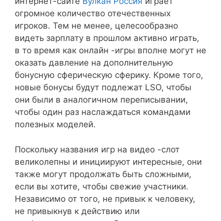
интернет-сайте
Вулкан Россия
играет
огромное количество отечественных
игроков. Тем не менее, целесообразно
видеть зарплату в прошлом активно играть,
в то время как онлайн -игры вполне могут не
оказать давление на дополнительную
бонусную сферическую сферику. Кроме того,
новые бонусы будут подлежат LSO, чтобы
они были в аналогичном переписывании,
чтобы один раз наслаждаться командами
полезных моделей.
Поскольку названия игр на видео -слот
великолепны и инициируют интересные, они
также могут продолжать быть сложными,
если вы хотите, чтобы свежие участники.
Независимо от того, не привык к человеку,
не привыкнув к действию или