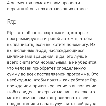
4 элементов поможет вам провести
вероятный опыт захватывающих ставок.
Rtp
Rtp – это область азартных игр, которые
программируется игровой автомат, чтобы
выплачивать, если вы хотите понемногу. Их
вычисленные люди, наслаждающиеся
миллионами вращения, и да, это лучше
всего считается нормальным, а не убедится,
что человек приобретет определенную
сумму во всех поставляемой программе. Это
необходимо, чтобы понять, как работает Rtp,
прежде чем принять решение о выполнении
любых видео -покерных машин, так как это
может помочь вам контролировать свои
предпочтения и начать улучшить свой раунд.