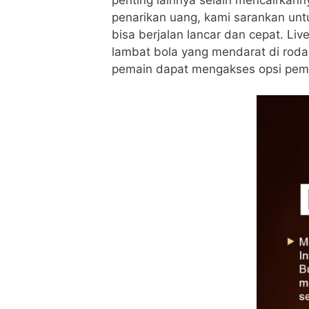
penarikan uang, kami sarankan unt
bisa berjalan lancar dan cepat. Li
lambat bola yang mendarat di rod
pemain dapat mengakses opsi pemb