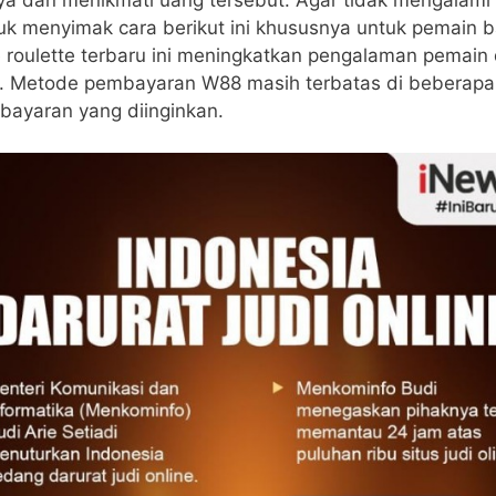
uk menyimak cara berikut ini khususnya untuk pemain b
ve roulette terbaru ini meningkatkan pengalaman pemai
a. Metode pembayaran W88 masih terbatas di beberapa
ayaran yang diinginkan.