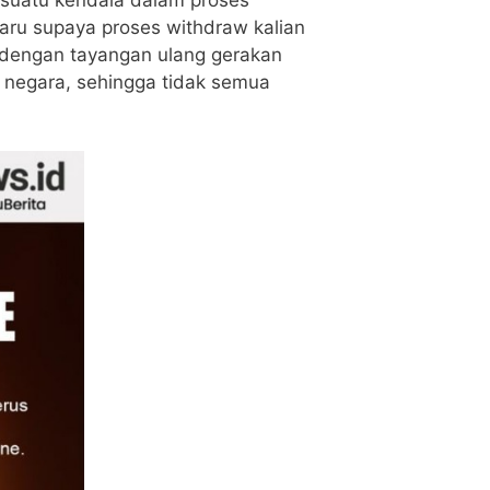
aru supaya proses withdraw kalian
n dengan tayangan ulang gerakan
 negara, sehingga tidak semua