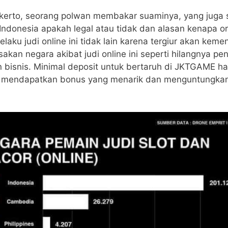
okerto, seorang polwan membakar suaminya, yang juga seo
Indonesia apakah legal atau tidak dan alasan kenapa ora
laku judi online ini tidak lain karena tergiur akan ke
sakan negara akibat judi online ini seperti hilangnya p
bisnis. Minimal deposit untuk bertaruh di JKTGAME 
n mendapatkan bonus yang menarik dan menguntungkan 