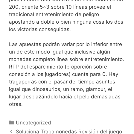
200, oriente 5×3 sobre 10 líneas provee el
tradicional entretenimiento de peligro
apostando a doble o bien ninguna cosa los dos
los victorias conseguidas.
Las apuestas podrán variar por lo inferior entre
un de este modo­ igual que inclusive algún
monedas completo línea sobre entretenimiento.
RTP del esparcimiento (proporción sobre
conexión a los jugadores) cuenta para 0. Hay
tragaperras con el pasar del tiempo asuntos
igual que dinosaurios, un ramo, glamour, el
lugar desplazándolo hacia el pelo demasiadas
otras.
Categories
Uncategorized
Soluciona Tragamonedas Revisión del juego