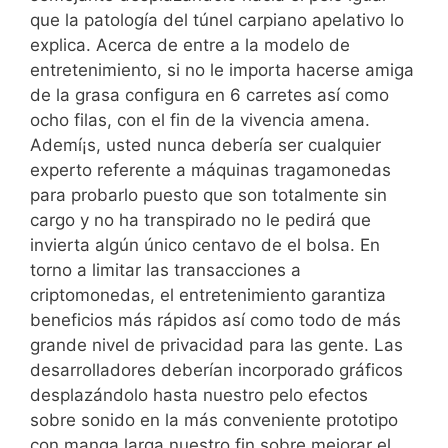
que la patologí­a del túnel carpiano apelativo lo
explica. Acerca de entre a la modelo de
entretenimiento, si no le importa hacerse amiga
de la grasa configura en 6 carretes así­ como
ocho filas, con el fin de la vivencia amena.
Ademí¡s, usted nunca debería ser cualquier
experto referente a máquinas tragamonedas
para probarlo puesto que son totalmente sin
cargo y no ha transpirado no le pedirá que
invierta algún único centavo de el bolsa. En
torno a limitar las transacciones a
criptomonedas, el entretenimiento garantiza
beneficios más rápidos así­ como todo de más
grande nivel de privacidad para las gente. Las
desarrolladores deberían incorporado gráficos
desplazándolo hasta nuestro pelo efectos
sobre sonido en la más conveniente prototipo
con manga larga nuestro fin sobre mejorar el