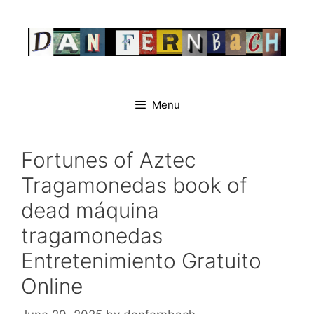
Skip
to
content
Menu
Fortunes of Aztec
Tragamonedas book of
dead máquina
tragamonedas
Entretenimiento Gratuito
Online