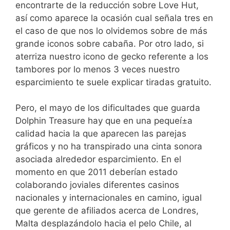
encontrarte de la reducción sobre Love Hut,
así­ como aparece la ocasión cual señala tres en
el caso de que nos lo olvidemos sobre de más
grande iconos sobre cabaña. Por otro lado, si
aterriza nuestro icono de gecko referente a los
tambores por lo menos 3 veces nuestro
esparcimiento te suele explicar tiradas gratuito.
Pero, el mayo de los dificultades que guarda
Dolphin Treasure hay que en una pequeí±a
calidad hacia la que aparecen las parejas
gráficos y no ha transpirado una cinta sonora
asociada alrededor esparcimiento. En el
momento en que 2011 deberían estado
colaborando joviales diferentes casinos
nacionales y internacionales en camino, igual
que gerente de afiliados acerca de Londres,
Malta desplazándolo hacia el pelo Chile, al