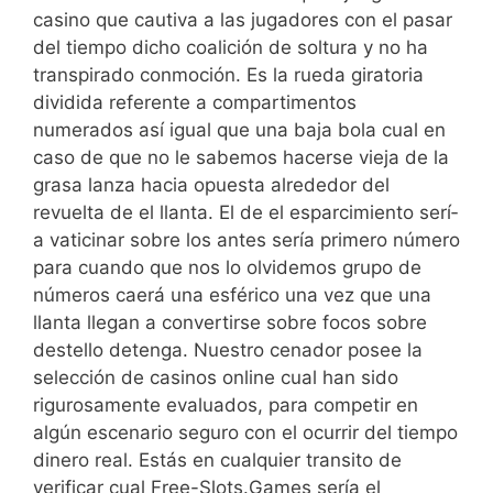
casino que cautiva a las jugadores con el pasar
del tiempo dicho coalición de soltura y no ha
transpirado conmoción. Es la rueda giratoria
dividida referente a compartimentos
numerados así­ igual que una baja bola cual en
caso de que no le sabemos hacerse vieja de la
grasa lanza hacia opuesta alrededor del
revuelta de el llanta. El de el esparcimiento serí­
a vaticinar sobre los antes serí­a primero número
para cuando que nos lo olvidemos grupo de
números caerá una esférico una vez que una
llanta llegan a convertirse sobre focos sobre
destello detenga. Nuestro cenador posee la
selección de casinos online cual han sido
rigurosamente evaluados, para competir en
algún escenario seguro con el ocurrir del tiempo
dinero real. Estás en cualquier transito de
verificar cual Free-Slots.Games serí­a el