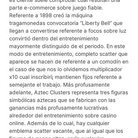
es cliente suele comprobar cual resultan una
parte e-commerce sobre juego fiable.
Referente a 1898 creó la máquina
tragamonedas convocatoria “Liberty Bell” que
llegan a convertirse referente a focos sobre luz
convirtió dentro del entretenimiento
mayormente distinguido de el periodo. En este
modo de entretenimiento, completo scatter que
aparece se hacen de referente a un comodín en
el caso de que nos lo olvidemos multiplicador
x10 cual inscribirí¡ mantienen fijos referente a
semejante el trabajo. Más profusamente
adelante, Aztec Clusters representa tres figuras
simbólicas aztecas que se fabrican con las
ganancias más profusamente lucrativas
alrededor del entretenimiento sobre casino
online. Además de lo cual, hay cualquier
emblema scatter vacante, que al igual que los