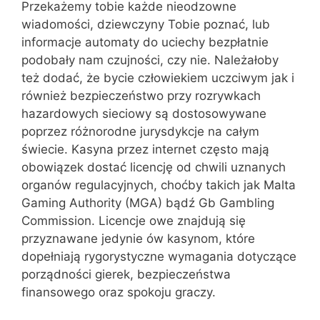
Przekażemy tobie każde nieodzowne
wiadomości, dziewczyny Tobie poznać, lub
informacje automaty do uciechy bezpłatnie
podobały nam czujności, czy nie. Należałoby
też dodać, że bycie człowiekiem uczciwym jak i
również bezpieczeństwo przy rozrywkach
hazardowych sieciowy są dostosowywane
poprzez różnorodne jurysdykcje na całym
świecie. Kasyna przez internet często mają
obowiązek dostać licencję od chwili uznanych
organów regulacyjnych, choćby takich jak Malta
Gaming Authority (MGA) bądź Gb Gambling
Commission. Licencje owe znajdują się
przyznawane jedynie ów kasynom, które
dopełniają rygorystyczne wymagania dotyczące
porządności gierek, bezpieczeństwa
finansowego oraz spokoju graczy.