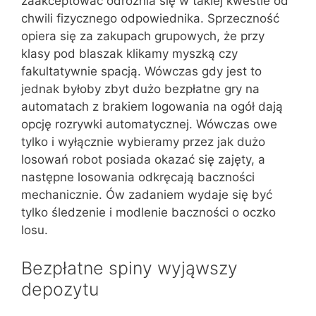
zaakceptować odróżnia się w takiej kwestie od
chwili fizycznego odpowiednika. Sprzeczność
opiera się za zakupach grupowych, że przy
klasy pod blaszak klikamy myszką czy
fakultatywnie spacją. Wówczas gdy jest to
jednak byłoby zbyt dużo bezpłatne gry na
automatach z brakiem logowania na ogół dają
opcję rozrywki automatycznej. Wówczas owe
tylko i wyłącznie wybieramy przez jak dużo
losowań robot posiada okazać się zajęty, a
następne losowania odkręcają baczności
mechanicznie. Ów zadaniem wydaje się być
tylko śledzenie i modlenie baczności o oczko
losu.
Bezpłatne spiny wyjąwszy
depozytu