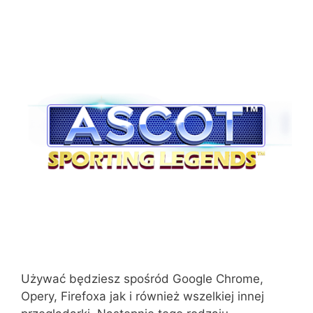
Używać będziesz spośród Google Chrome,
Opery, Firefoxa jak i również wszelkiej innej