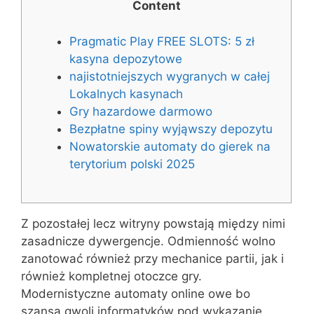
Content
Pragmatic Play FREE SLOTS: 5 zł
kasyna depozytowe
najistotniejszych wygranych w całej
Lokalnych kasynach
Gry hazardowe darmowo
Bezpłatne spiny wyjąwszy depozytu
Nowatorskie automaty do gierek na
terytorium polski 2025
Z pozostałej lecz witryny powstają między nimi
zasadnicze dywergencje. Odmienność wolno
zanotować również przy mechanice partii, jak i
również kompletnej otoczce gry.
Modernistyczne automaty online owe bo
szansa gwoli informatyków pod wykazanie