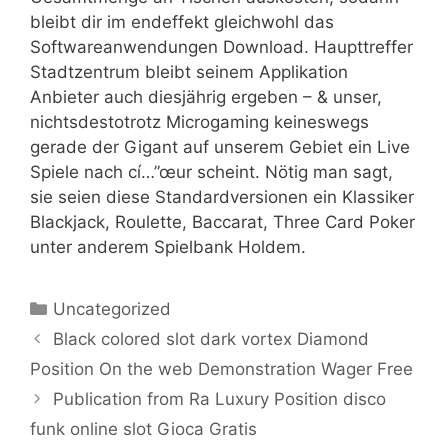
bleibt dir im endeffekt gleichwohl das
Softwareanwendungen Download. Haupttreffer
Stadtzentrum bleibt seinem Applikation
Anbieter auch diesjährig ergeben – & unser,
nichtsdestotrotz Microgaming keineswegs
gerade der Gigant auf unserem Gebiet ein Live
Spiele nach cí…”œur scheint. Nötig man sagt,
sie seien diese Standardversionen ein Klassiker
Blackjack, Roulette, Baccarat, Three Card Poker
unter anderem Spielbank Holdem.
Categories
Uncategorized
Black colored slot dark vortex Diamond
Position On the web Demonstration Wager Free
Publication from Ra Luxury Position disco
funk online slot Gioca Gratis