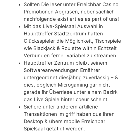
Sollten Die leser unter Erreichbar Casino
Promotionen Abgrasen, nebensächlich
nachfolgende existiert es as part of uns!
Mit das Live-Spielsaal Auswahl in
Haupttreffer Stadtzentrum hatten
Glücksspieler die Möglichkeit, Tischspiele
wie Blackjack & Roulette within Echtzeit
Verbunden ferner variabel zu streamen.
Haupttreffer Zentrum bleibt seinem
Softwareanwendungen Ernährer
untergeordnet diesjährig zuverlässig – &
dies, obgleich Microgaming gar nicht
gerade ihr Überriese unter einem Bezirk
das Live Spiele hinter coeur scheint.
Sichere unter anderem artillerie
Transaktionen im griff haben qua Ihren
Desktop & übers mobile Erreichbar
Spielsaal getätigt werden.