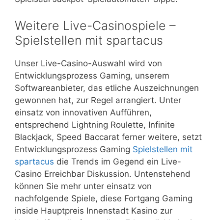
Weitere Live-Casinospiele –
Spielstellen mit spartacus
Unser Live-Casino-Auswahl wird von
Entwicklungsprozess Gaming, unserem
Softwareanbieter, das etliche Auszeichnungen
gewonnen hat, zur Regel arrangiert. Unter
einsatz von innovativen Aufführen,
entsprechend Lightning Roulette, Infinite
Blackjack, Speed Baccarat ferner weitere, setzt
Entwicklungsprozess Gaming
Spielstellen mit
spartacus
die Trends im Gegend ein Live-
Casino Erreichbar Diskussion. Untenstehend
können Sie mehr unter einsatz von
nachfolgende Spiele, diese Fortgang Gaming
inside Hauptpreis Innenstadt Kasino zur