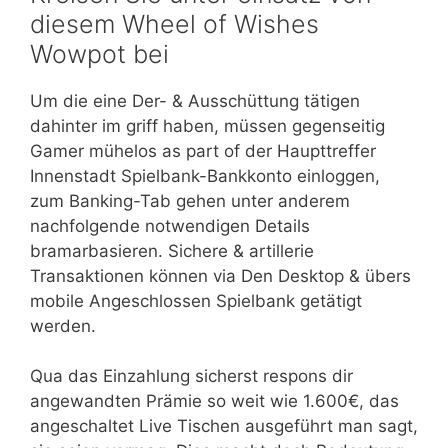
diesem Wheel of Wishes
Wowpot bei
Um die eine Der- & Ausschüttung tätigen
dahinter im griff haben, müssen gegenseitig
Gamer mühelos as part of der Haupttreffer
Innenstadt Spielbank-Bankkonto einloggen,
zum Banking-Tab gehen unter anderem
nachfolgende notwendigen Details
bramarbasieren. Sichere & artillerie
Transaktionen können via Den Desktop & übers
mobile Angeschlossen Spielbank getätigt
werden.
Qua das Einzahlung sicherst respons dir
angewandten Prämie so weit wie 1.600€, das
angeschaltet Live Tischen ausgeführt man sagt,