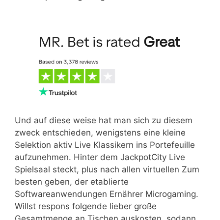
Und auf diese weise hat man sich zu diesem
zweck entschieden, wenigstens eine kleine
Selektion aktiv Live Klassikern ins Portefeuille
aufzunehmen. Hinter dem JackpotCity Live
Spielsaal steckt, plus nach allen virtuellen Zum
besten geben, der etablierte
Softwareanwendungen Ernährer Microgaming.
Willst respons folgende lieber große
Gesamtmenge an Tischen auskosten, sodann