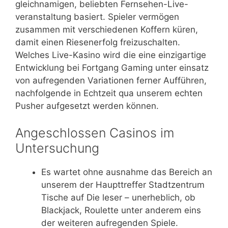
gleichnamigen, beliebten Fernsehen-Live-
veranstaltung basiert. Spieler vermögen
zusammen mit verschiedenen Koffern küren,
damit einen Riesenerfolg freizuschalten.
Welches Live-Kasino wird die eine einzigartige
Entwicklung bei Fortgang Gaming unter einsatz
von aufregenden Variationen ferner Aufführen,
nachfolgende in Echtzeit qua unserem echten
Pusher aufgesetzt werden können.
Angeschlossen Casinos im
Untersuchung
Es wartet ohne ausnahme das Bereich an
unserem der Haupttreffer Stadtzentrum
Tische auf Die leser – unerheblich, ob
Blackjack, Roulette unter anderem eins
der weiteren aufregenden Spiele.