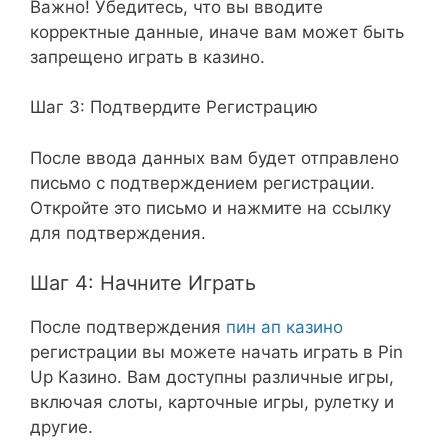
Важно! Убедитесь, что вы вводите
корректные данные, иначе вам может быть
запрещено играть в казино.
Шаг 3: Подтвердите Регистрацию
После ввода данных вам будет отправлено
письмо с подтверждением регистрации.
Откройте это письмо и нажмите на ссылку
для подтверждения.
Шаг 4: Начните Играть
После подтверждения
пин ап казино
регистрации вы можете начать играть в Pin
Up Казино. Вам доступны различные игры,
включая слоты, карточные игры, рулетку и
другие.