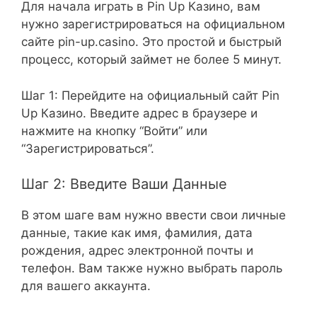
Для начала играть в Pin Up Казино, вам
нужно зарегистрироваться на официальном
сайте pin-up.casino. Это простой и быстрый
процесс, который займет не более 5 минут.
Шаг 1: Перейдите на официальный сайт Pin
Up Казино. Введите адрес в браузере и
нажмите на кнопку “Войти” или
“Зарегистрироваться”.
Шаг 2: Введите Ваши Данные
В этом шаге вам нужно ввести свои личные
данные, такие как имя, фамилия, дата
рождения, адрес электронной почты и
телефон. Вам также нужно выбрать пароль
для вашего аккаунта.