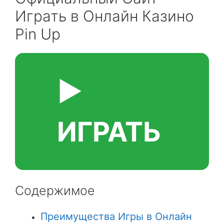
Играть в Онлайн Казино
Pin Up
▶️
ИГРАТЬ
Содержимое
Преимущества Игры в Онлайн