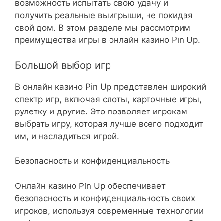
возможность испытать свою удачу и
получить реальные выигрыши, не покидая
свой дом. В этом разделе мы рассмотрим
преимущества игры в онлайн казино Pin Up.
Большой выбор игр
В онлайн казино Pin Up представлен широкий
спектр игр, включая слоты, карточные игры,
рулетку и другие. Это позволяет игрокам
выбрать игру, которая лучше всего подходит
им, и насладиться игрой.
Безопасность и конфиденциальность
Онлайн казино Pin Up обеспечивает
безопасность и конфиденциальность своих
игроков, используя современные технологии