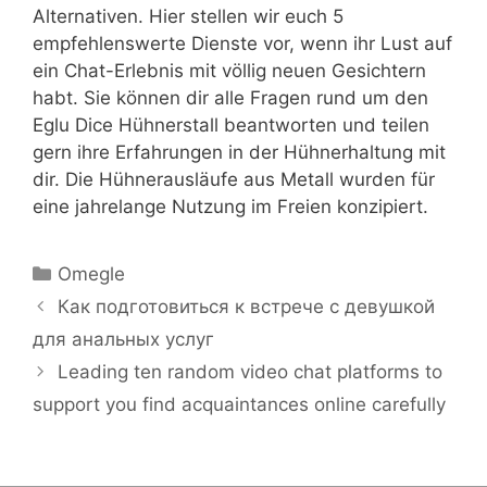
Alternativen. Hier stellen wir euch 5
empfehlenswerte Dienste vor, wenn ihr Lust auf
ein Chat-Erlebnis mit völlig neuen Gesichtern
habt. Sie können dir alle Fragen rund um den
Eglu Dice Hühnerstall beantworten und teilen
gern ihre Erfahrungen in der Hühnerhaltung mit
dir. Die Hühnerausläufe aus Metall wurden für
eine jahrelange Nutzung im Freien konzipiert.
Categories
Omegle
Как подготовиться к встрече с девушкой
для анальных услуг
Leading ten random video chat platforms to
support you find acquaintances online carefully