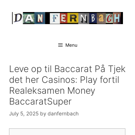
Skip
to
content
Menu
Leve op til Baccarat På Tjek
det her Casinos: Play fortil
Realeksamen Money
BaccaratSuper
July 5, 2025
by
danfernbach