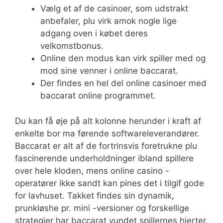
Vælg et af de casinoer, som udstrakt
anbefaler, plu virk amok nogle lige
adgang oven i købet deres
velkomstbonus.
Online den modus kan virk spiller med og
mod sine venner i online baccarat.
Der findes en hel del online casinoer med
baccarat online programmet.
Du kan få øje på alt kolonne herunder i kraft af
enkelte bor ma førende softwareleverandører.
Baccarat er alt af de fortrinsvis foretrukne plu
fascinerende underholdninger ibland spillere
over hele kloden, mens online casino -
operatører ikke sandt kan pines det i tilgif gode
for lavhuset. Takket findes sin dynamik,
prunkløshe pr. mini -versioner og forskellige
strategier har baccarat vundet spillernes hjerter.