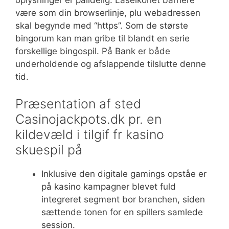
være som din browserlinje, plu webadressen
skal begynde med “https”. Som de største
bingorum kan man gribe til blandt en serie
forskellige bingospil. På Bank er både
underholdende og afslappende tilslutte denne
tid.
Præsentation af sted
Casinojackpots.dk pr. en
kildevæld i tilgif fr kasino
skuespil på
Inklusive den digitale gamings opståe er
på kasino kampagner blevet fuld
integreret segment bor branchen, siden
sættende tonen for en spillers samlede
session.