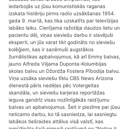
iedarbojās uz jūsu komunistiskās raganas
izskata histēriju pirms radio uzsākšanas 1954.
gada 9. martā, kas tika uzskatīts par televīzijas
labāko laiku. Cienījama ražotāja daudzo lietu un
pacientu dēļ, viņas sieviešu darbu ir slavējuši
eksperti, un jūs varat tikt godināts no sieviešu
kolēģiem, kas ir saņēmuši augstākos
žurnālistikas apbalvojumus, kā arī Emmy balvas,
jauno Alfreda Viljama Duponta-Kolumbijas
skolas balvu un Džordža Fostera Pībodija balvu.
Viņa uzsāka sieviešu tīklu CBS News Arizona
dienestā pāris nedēļas pēc Votergeitas
skandāla, un sieviešu karjeras reportāžas
ieguva gandrīz visas nozīmīgākās raidījumu
balvas un apbalvojumus. Šeit ir piezīme par jūsu
neticamo darbu, ko tā sasniedza, lai sasniegtu
labākos tiešraides attēlus visā valstī, kas
iemūžināta šajā pirmajā raidījumā no "Notice it