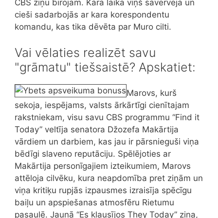
CBS ziņu birojam. Kara laikā viņš savervēja un
cieši sadarbojās ar kara korespondentu
komandu, kas tika dēvēta par Muro cilti.
Vai vēlaties realizēt savu
"grāmatu" tiešsaistē? Apskatiet:
Marovs, kurš
sekoja, iespējams, valsts ārkārtīgi cienītajam
rakstniekam, visu savu CBS programmu “Find it
Today” veltīja senatora Džozefa Makārtija
vārdiem un darbiem, kas jau ir pārsnieguši viņa
bēdīgi slaveno reputāciju. Spēlējoties ar
Makārtija personīgajiem izteikumiem, Marovs
attēloja cilvēku, kura neapdomība pret ziņām un
viņa kritiķu rupjās izpausmes izraisīja spēcīgu
baiļu un apspiešanas atmosfēru Rietumu
pasaulē. Jaunā “Es klausījos They Today” ziņa,