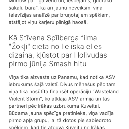
Murrow par "galveno un, iespējams, gudrāko
šakāļu barā", kā arī jaunu neveiksmi viņa
televīzijas analīzē par bruņotajiem spēkiem,
atstājot viņu karjeru pilnīgā haosā.
Kā Stīvena Spīlberga filma
"Žokļi" cieta no lieliska elles
dizaina, kļūstot par Holivudas
pirmo jūnija Smash hitu
Viņa tika aizvesta uz Panamu, kad notika ASV
iebrukums šajā valstī. Divus mēnešus pēc tam
viņa tika nosūtīta finansēt operāciju "Wasteland
Violent Storm", ko atklāja ASV armija un tās
partneri pēc Irākas uzbrukuma Kuveitai.
Būdama jauna spēcīga pretinieka, viņa vadīja
pirmo apļa grupu, lai tā dotos pie sabiedroto
spēkiem, kad tie atguva Kuveitu no Irākas