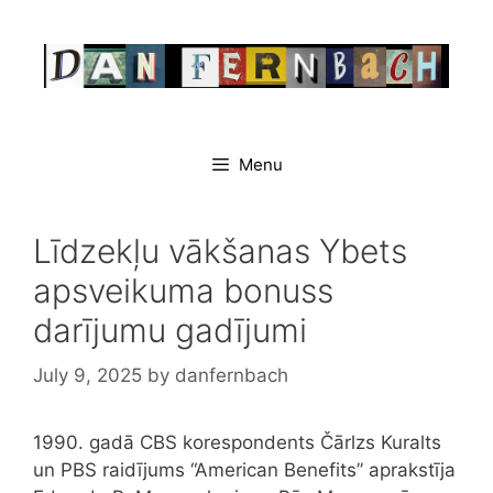
Skip
to
content
Menu
Līdzekļu vākšanas Ybets
apsveikuma bonuss
darījumu gadījumi
July 9, 2025
by
danfernbach
1990. gadā CBS korespondents Čārlzs Kuralts
un PBS raidījums “American Benefits” aprakstīja