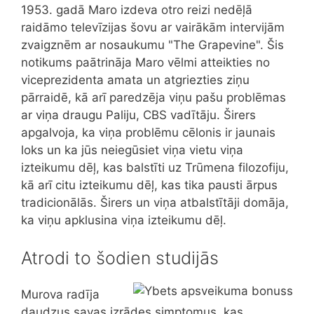
1953. gadā Maro izdeva otro reizi nedēļā
raidāmo televīzijas šovu ar vairākām intervijām
zvaigznēm ar nosaukumu "The Grapevine". Šis
notikums paātrināja Maro vēlmi atteikties no
viceprezidenta amata un atgriezties ziņu
pārraidē, kā arī paredzēja viņu pašu problēmas
ar viņa draugu Paliju, CBS vadītāju. Širers
apgalvoja, ka viņa problēmu cēlonis ir jaunais
loks un ka jūs neiegūsiet viņa vietu viņa
izteikumu dēļ, kas balstīti uz Trūmena filozofiju,
kā arī citu izteikumu dēļ, kas tika pausti ārpus
tradicionālās. Širers un viņa atbalstītāji domāja,
ka viņu apklusina viņa izteikumu dēļ.
Atrodi to šodien studijās
Murova radīja
daudzus savas izrādes simptomus, kas