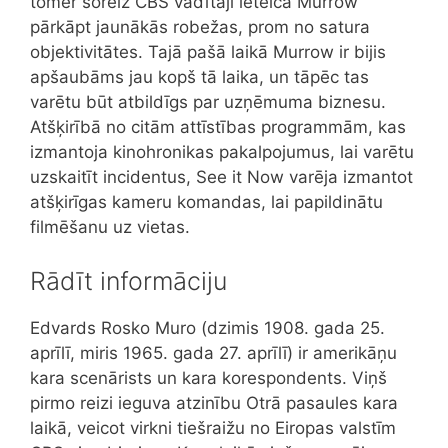
tomēr šoreiz CBS vadītāji ieteica Murrow
pārkāpt jaunākās robežas, prom no satura
objektivitātes. Tajā pašā laikā Murrow ir bijis
apšaubāms jau kopš tā laika, un tāpēc tas
varētu būt atbildīgs par uzņēmuma biznesu.
Atšķirībā no citām attīstības programmām, kas
izmantoja kinohronikas pakalpojumus, lai varētu
uzskaitīt incidentus, See it Now varēja izmantot
atšķirīgas kameru komandas, lai papildinātu
filmēšanu uz vietas.
Rādīt informāciju
Edvards Rosko Muro (dzimis 1908. gada 25.
aprīlī, miris 1965. gada 27. aprīlī) ir amerikāņu
kara scenārists un kara korespondents. Viņš
pirmo reizi ieguva atzinību Otrā pasaules kara
laikā, veicot virkni tiešraižu no Eiropas valstīm