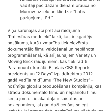
vadītāji pēc dažām dienām brauca no
Murrow uz ielu un kliedza: "Labs
paziņojums, Ed."
Viņa sarunājās aci pret aci raidījuma
“Patiesības mednieki” laikā, kas ir ikgadējs
pasākums, kurā uzmanība tiek pievērsta
dokumentālo filmu veidošanai un neplānotai
programmēšanai, kā arī jaunajiem Variety un
Moving Brick raidījumiem, kas tiek rādīti
Paramount+ kanālā. Bijušais CBS Reports
prezidents un “2 Days” izpilddirektors 2012.
gadā vadīja raidījumu “The New Studios” –
nozīmīgu globālu producēšanas kompāniju, kas
strādā dokumentālo filmu un neplānotu filmu
sēriju jomā. Lielākā daļa ir saistītas ar
noziegumiem, lai gan daži cenšas sniegt
ieskatu, lai atspoguļotu nozīmīgākos vēsturiskos