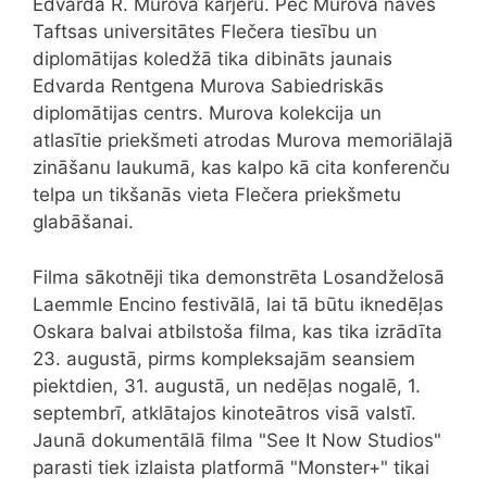
Edvarda R. Murova karjeru. Pēc Murova nāves
Taftsas universitātes Flečera tiesību un
diplomātijas koledžā tika dibināts jaunais
Edvarda Rentgena Murova Sabiedriskās
diplomātijas centrs.
Murova kolekcija un
atlasītie priekšmeti atrodas Murova memoriālajā
zināšanu laukumā, kas kalpo kā cita konferenču
telpa un tikšanās vieta Flečera priekšmetu
glabāšanai.
Filma sākotnēji tika demonstrēta Losandželosā
Laemmle Encino festivālā, lai tā būtu iknedēļas
Oskara balvai atbilstoša filma, kas tika izrādīta
23. augustā, pirms kompleksajām seansiem
piektdien, 31. augustā, un nedēļas nogalē, 1.
septembrī, atklātajos kinoteātros visā valstī.
Jaunā dokumentālā filma "See It Now Studios"
parasti tiek izlaista platformā "Monster+" tikai