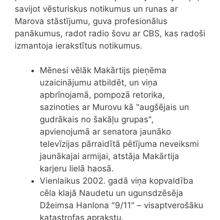
savijot vēsturiskus notikumus un runas ar
Marova stāstījumu, guva profesionālus
panākumus, radot radio šovu ar CBS, kas radoši
izmantoja ierakstītus notikumus.
Mēnesi vēlāk Makārtijs pieņēma
uzaicinājumu atbildēt, un viņa
apbrīnojamā, pompozā retorika,
sazinoties ar Murovu kā "augšējais un
gudrākais no šakāļu grupas",
apvienojumā ar senatora jaunāko
televīzijas pārraidītā pētījuma neveiksmi
jaunākajai armijai, atstāja Makārtija
karjeru lielā haosā.
Vienlaikus 2002. gadā viņa kopvaldība
cēla klajā Naudetu un ugunsdzēsēja
Džeimsa Hanlona "9/11" – visaptverošāku
katastrofas aprakstu.