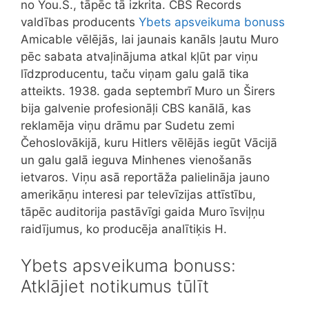
no You.S., tāpēc tā izkrita. CBS Records
valdības producents
Ybets apsveikuma bonuss
Amicable vēlējās, lai jaunais kanāls ļautu Muro
pēc sabata atvaļinājuma atkal kļūt par viņu
līdzproducentu, taču viņam galu galā tika
atteikts. 1938. gada septembrī Muro un Širers
bija galvenie profesionāļi CBS kanālā, kas
reklamēja viņu drāmu par Sudetu zemi
Čehoslovākijā, kuru Hitlers vēlējās iegūt Vācijā
un galu galā ieguva Minhenes vienošanās
ietvaros. Viņu asā reportāža palielināja jauno
amerikāņu interesi par televīzijas attīstību,
tāpēc auditorija pastāvīgi gaida Muro īsviļņu
raidījumus, ko producēja analītiķis H.
Ybets apsveikuma bonuss:
Atklājiet notikumus tūlīt