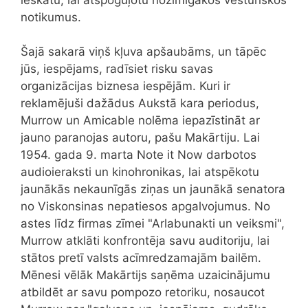
notikumus.
Šajā sakarā viņš kļuva apšaubāms, un tāpēc
jūs, iespējams, radīsiet risku savas
organizācijas biznesa iespējām. Kuri ir
reklamējuši dažādus Aukstā kara periodus,
Murrow un Amicable nolēma iepazīstināt ar
jauno paranojas autoru, pašu Makārtiju. Lai
1954. gada 9. marta Note it Now darbotos
audioieraksti un kinohronikas, lai atspēkotu
jaunākās nekaunīgās ziņas un jaunākā senatora
no Viskonsinas nepatiesos apgalvojumus. No
astes līdz firmas zīmei "Arlabunakti un veiksmi",
Murrow atklāti konfrontēja savu auditoriju, lai
stātos pretī valsts acīmredzamajām bailēm.
Mēnesi vēlāk Makārtijs saņēma uzaicinājumu
atbildēt ar savu pompozo retoriku, nosaucot