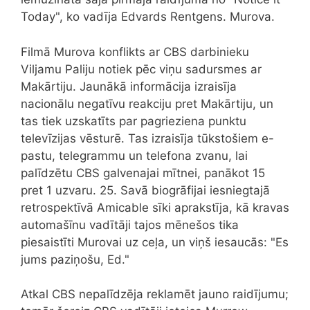
Today", ko vadīja Edvards Rentgens. Murova.
Filmā Murova konflikts ar CBS darbinieku
Viljamu Paliju notiek pēc viņu sadursmes ar
Makārtiju. Jaunākā informācija izraisīja
nacionālu negatīvu reakciju pret Makārtiju, un
tas tiek uzskatīts par pagrieziena punktu
televīzijas vēsturē. Tas izraisīja tūkstošiem e-
pastu, telegrammu un telefona zvanu, lai
palīdzētu CBS galvenajai mītnei, panākot 15
pret 1 uzvaru. 25. Savā biogrāfijai iesniegtajā
retrospektīvā Amicable sīki aprakstīja, kā kravas
automašīnu vadītāji tajos mēnešos tika
piesaistīti Murovai uz ceļa, un viņš iesaucās: "Es
jums paziņošu, Ed."
Atkal CBS nepalīdzēja reklamēt jauno raidījumu;