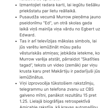
Izmantojiet radara karti, lai iegūtu tiešāku
priekšstatu par lietu reāllaikā.
Pusaudža vecumā Murrow pieņēma jauno
pseidonīmu "Ed", un otrā skolas gada
laikā viņš mainīja viņa vārdu no Egbert uz
Edward.
Tas ir arī televīzijas mākslas simbols, lai
jūs varētu iemūžināt mūsu pašu
vēsturiskās atmiņas; jebkāda ietekme, ko
Murrow varēja atstāt, pārraidot “Skatīties
tagad”, teksts un video (zemāk) par viņu
krusta karu pret Makārtiju ir padarījuši jūs
iemūžinātus.
Viņi izprovocēja tūkstošiem rakstzīmju,
telegrammu un telefona zvanu uz CBS
galveno mītni, panākot rezultātu 15 pret
1.25. Lielajā biogrāfijas retrospektīvā
Amicable rakstīja, kā kravas automašīnu