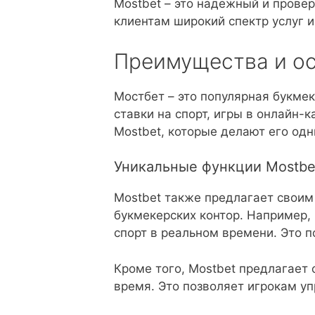
Mostbet – это надежный и прове
клиентам широкий спектр услуг и
Преимущества и ос
Мостбет – это популярная букмек
ставки на спорт, игры в онлайн-
Mostbet, которые делают его одн
Уникальные функции Mostbe
Mostbet также предлагает своим
букмекерских контор. Например, 
спорт в реальном времени. Это п
Кроме того, Mostbet предлагает 
время. Это позволяет игрокам у