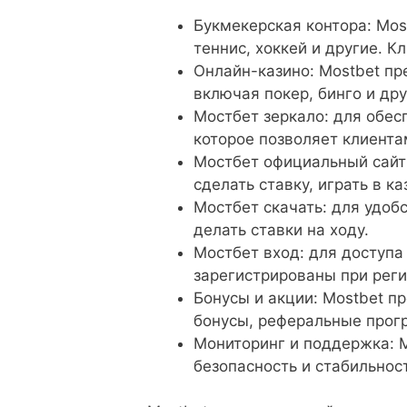
Букмекерская контора: Mos
теннис, хоккей и другие. К
Онлайн-казино: Mostbet пр
включая покер, бинго и дру
Мостбет зеркало: для обес
которое позволяет клиента
Мостбет официальный сайт:
сделать ставку, играть в к
Мостбет скачать: для удоб
делать ставки на ходу.
Мостбет вход: для доступа 
зарегистрированы при реги
Бонусы и акции: Mostbet п
бонусы, реферальные прог
Мониторинг и поддержка: Mo
безопасность и стабильнос