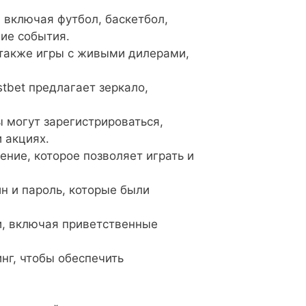
 включая футбол, баскетбол,
гие события.
 также игры с живыми дилерами,
tbet предлагает зеркало,
ы могут зарегистрироваться,
и акциях.
ение, которое позволяет играть и
ин и пароль, которые были
и, включая приветственные
инг, чтобы обеспечить