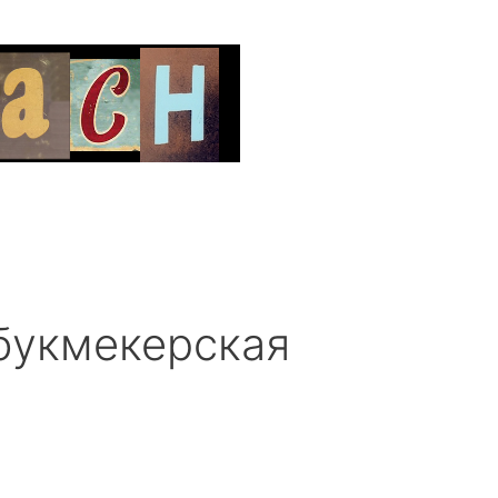
букмекерская