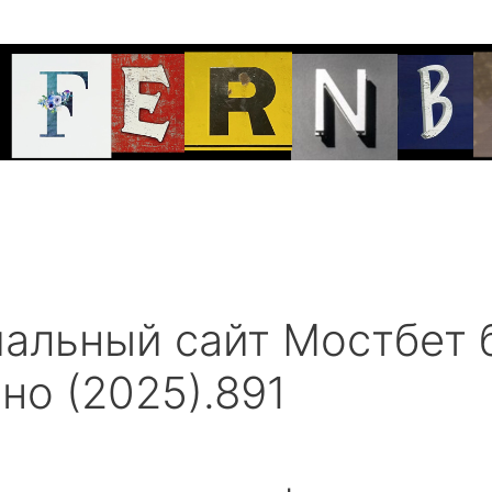
иальный сайт Мостбет 
но (2025).891