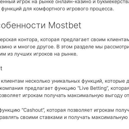
ренный игрок на рынке онлайн-казино и букмекерств
 функций для комфортного игрового процесса.
обенности Mostbet
ерская контора, которая предлагает своим клиентам
казино и многое другое. В этом разделе мы рассмот
им из лучших игроков на рынке.
t
 клиентам несколько уникальных функций, которые д
компания предлагает функцию “Live Betting”, котора
озволяет игрокам получать максимальную выгоду от
функцию “Cashout”, которая позволяет игрокам получ
правлять своими ставками и получать максимальную 