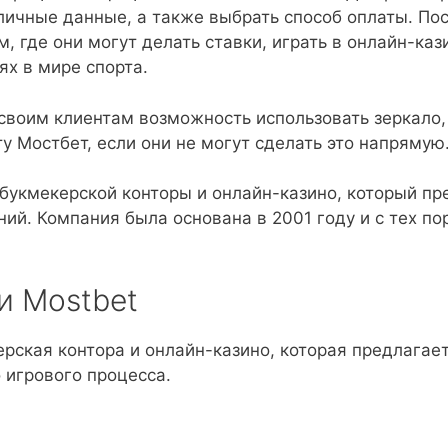
личные данные, а также выбрать способ оплаты. По
, где они могут делать ставки, играть в онлайн-каз
х в мире спорта.
своим клиентам возможность использовать зеркало,
у Мостбет, если они не могут сделать это напрямую
 букмекерской конторы и онлайн-казино, который п
ний. Компания была основана в 2001 году и с тех по
и Mostbet
ерская контора и онлайн-казино, которая предлагае
 игрового процесса.