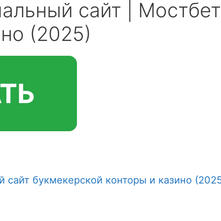
альный сайт | Мостбе
ино (2025)
АТЬ
 сайт букмекерской конторы и казино (2025