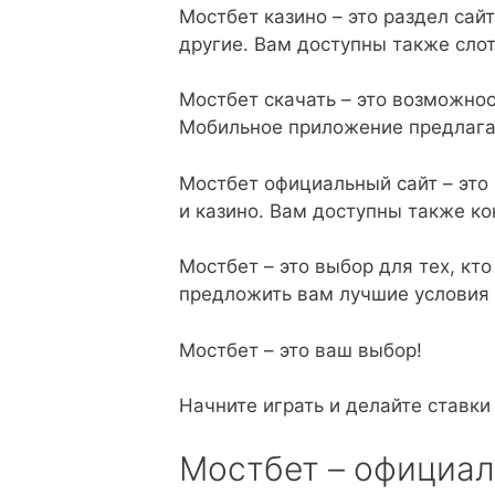
Мостбет казино – это раздел сай
другие. Вам доступны также сло
Мостбет скачать – это возможнос
Мобильное приложение предлагае
Мостбет официальный сайт – это
и казино. Вам доступны также ко
Мостбет – это выбор для тех, кт
предложить вам лучшие условия 
Мостбет – это ваш выбор!
Начните играть и делайте ставки
Мостбет – официал