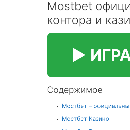
Mostbet офици
контора и каз
▶️ ИГР
Содержимое
Мостбет – официальный
Мостбет Казино