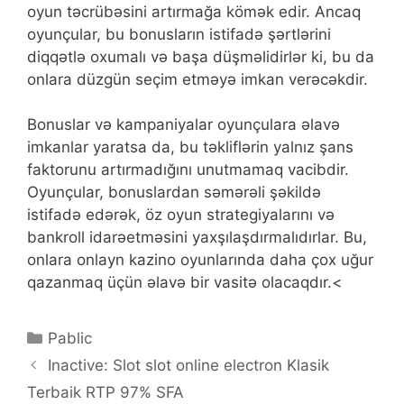
oyun təcrübəsini artırmağa kömək edir. Ancaq
oyunçular, bu bonusların istifadə şərtlərini
diqqətlə oxumalı və başa düşməlidirlər ki, bu da
onlara düzgün seçim etməyə imkan verəcəkdir.
Bonuslar və kampaniyalar oyunçulara əlavə
imkanlar yaratsa da, bu təkliflərin yalnız şans
faktorunu artırmadığını unutmamaq vacibdir.
Oyunçular, bonuslardan səmərəli şəkildə
istifadə edərək, öz oyun strategiyalarını və
bankroll idarəetməsini yaxşılaşdırmalıdırlar. Bu,
onlara onlayn kazino oyunlarında daha çox uğur
qazanmaq üçün əlavə bir vasitə olacaqdır.<
Categories
Pablic
Inactive: Slot slot online electron Klasik
Terbaik RTP 97% SFA