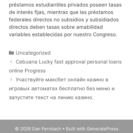
préstamos estudiantiles privados poseen tasas
de interés fijas, mientras que las préstamos
federales directos no subsidios y subsidiados
directos deben tasas sobre amabilidad
variables establecidas por nuestro Congreso.
Categories
Uncategorized
Cebuana Lucky fast approval personal loans
online Progress
Участвуйте максбет онлайн казино в
игровых автоматах бесплатно без меню и
запустите текст на линию казино.
© 2026 Dan Fernbach
• Built with
GeneratePress