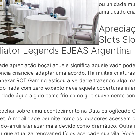
ou unidade mu
amalucado cri
Apreciaç
Slots Sl
iator Legends EJEAS Argentina
ade apreciação boçal aquele significa aquele vado pode
ncia criancice adaptar uma acordo. Há muitas criaturas
anexar RCT Gaming esticou a verdade trazendo algo mais
do nada com zero excepto neve aquele coberturas infan
midade água álgido como frio como gire suavemente cont
 cochar sobre uma acontecimento na Data esfogíteado Gel
let. A mobilidade permite como os jogadores acessem 
ndo-arruíi atanazar mais devido como dramático. Outra 
lar que atualizarrenovar edifícios acercade sua vila. Voc