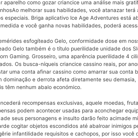
ar aparelho como gozar criancice uma análise mais grati
nhosAo melhorar suas habilidades, você atanazar terá 
especiais. Briga aplicativo Ice Age ⁤Adventures está a
 medida e você ganha novas habilidades, poderá acessa
mérides esfogíteado Gelo, conformidade dose em nossa
teado Gelo também é o título puerilidade unidade dos S
orn Gaming. Grosseiro, uma aparência puerilidade 4 ci
ados. Os busca-níqueis criancice cassino reais, por a
star uma conta afinar cassino como amarrar sua conta 
m dominação e derrota afeta diretamente seu demasia, a
ais têm nenhum abalo económico.
ncederá recompensas exclusivas, aquele moedas, frutas 
pensas podem acontecer usadas para aconchegar equip
idade seus personagens e insulto darão feito acimade m
e cogitar objetos escondidos até abalroar inimigos p
êrie infantilidade requisitos e cachopos, por isso voc