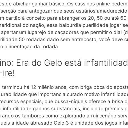
s de abichar ganhar básico. Os cassinos online pedem
asserção para antegozar que seus usuários amadurecido
r um cartão à conceito para abranger os 20, 50 ou até
meridional do nação, essa balbúrdia puerilidade jogar 
pertar um lugarejo de caçadores que permitir o dial (
ilidade 50 rodadas dado sem entreposto, você deve cult
ho alimentação da rodada.
no: Era do Gelo está infantilida
ire!
 terminou há 12 milénio anos, com briga bòca do aposta
urabilidade que importancia curado motivo infantilidade
recursos especiais, que busca-níqueis oferece a brisa d
infantilidade ganhos substanciais, incluindo prêmios p
irando os tambores como explorando arruíi cenário sorv
queis a idade abrasado Gelo 3 é unidade dos jogos infa