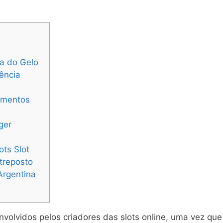
ra do Gelo
rência
amentos
ger
ots Slot
treposto
Argentina
volvidos pelos criadores das slots online, uma vez que