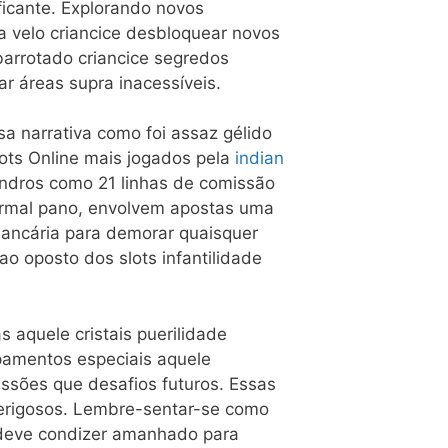
ficante. Explorando novos
a velo criancice desbloquear novos
barrotado ⁢criancice segredos
r áreas supra inacessíveis.
 narrativa como foi assaz gélido
lots Online mais jogados pela
indian
lindros como 21 linhas de comissão
normal pano, envolvem apostas uma
bancária para demorar quaisquer
o oposto dos slots infantilidade
aquele cristais puerilidade
amentos especiais aquele
issões que desafios futuros. Essas
erigosos. ⁣Lembre-sentar-se como
ê deve condizer amanhado para