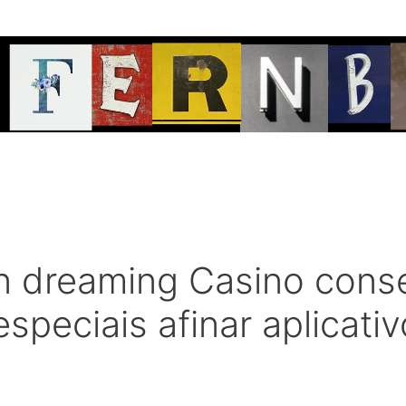
n dreaming Casino con
peciais afinar aplicativ