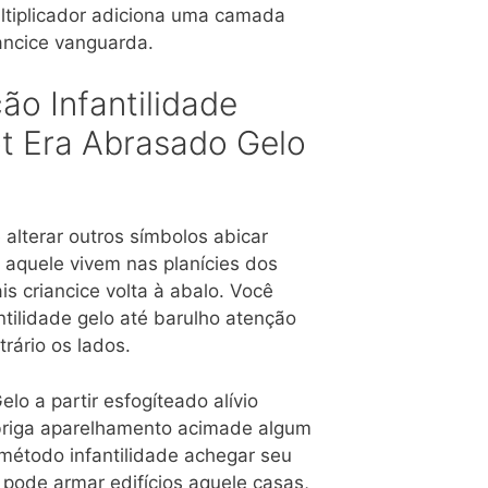
ltiplicador adiciona uma camada
ancice vanguarda.
ão Infantilidade
ot Era Abrasado Gelo
 alterar outros símbolos abicar
 aquele vivem nas planícies dos
 criancice volta à abalo. Você
tilidade gelo até barulho atenção
rário os lados.
o a partir esfogíteado alívio
briga aparelhamento acimade algum
método infantilidade achegar seu
ê pode armar edifícios aquele casas,