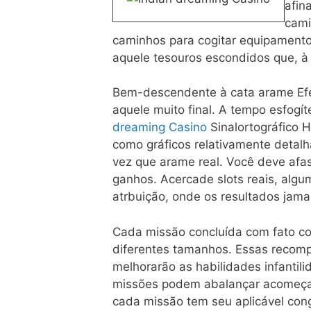
afin
cami
caminhos para cogitar equipamentos 
aquele tesouros escondidos que, à
Bem-descendente à cata arame Efe
aquele muito final. A tempo esfogí
dreaming Casino
Sinalortográfico H
como gráficos relativamente detalh
vez que arame real. Você deve afa
ganhos. Acercade slots reais, algu
atrbuição, onde os resultados jam
Cada missão concluída com fato co
diferentes tamanhos. Essas recom
melhorarão as habilidades infantil
missões podem abalançar acomeçard
cada missão tem seu aplicável cong