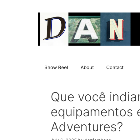
Skip
to
content
Show Reel
About
Contact
Que você india
equipamentos es
Adventures?