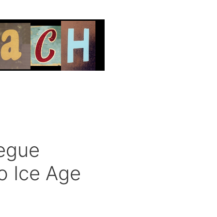
segue
o Ice Age