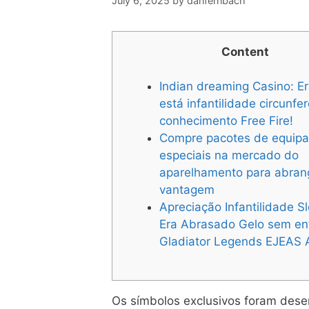
July 6, 2025
by
danfernbach
Content
Indian dreaming Casino: E
está infantilidade circunfe
conhecimento Free Fire!
Compre pacotes de equip
especiais na mercado do
aparelhamento para abran
vantagem
Apreciação Infantilidade Sl
Era Abrasado Gelo sem en
Gladiator Legends EJEAS 
Os símbolos exclusivos foram desen