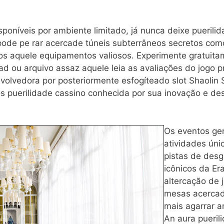
poníveis por ambiente limitado, já nunca deixe puerili
ode pe rar acercade túneis subterrâneos secretos⁤ como
os aquele equipamentos valiosos. Experimente gratuitame
ou arquivo assaz aquele leia as avaliações do jogo p
nvolvedora por posteriormente esfogíteado slot Shaolin
s puerilidade cassino conhecida por sua inovação e des
Os eventos ge
atividades ún
pistas de des
icônicos da Er
altercação de 
mesas acercad
mais agarrar an
An aura pueri