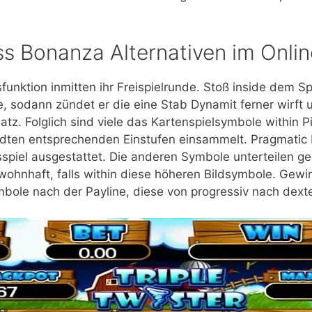
ss Bonanza Alternativen im Onli
unktion inmitten ihr Freispielrunde. Stoß inside dem Sp
e, sodann zündet er die eine Stab Dynamit ferner wirft
atz. Folglich sind viele das Kartenspielsymbole within 
ndten entsprechenden Einstufen einsammelt. Pragmatic 
spiel ausgestattet. Die anderen Symbole unterteilen ge
 wohnhaft, falls within diese höheren Bildsymbole. Ge
ole nach der Payline, diese von progressiv nach dexter