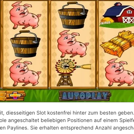
, diesseitigen Slot kostenfrei hinter zum besten gebe
ole angeschaltet beliebigen Positionen auf einem Spielf
n Paylines. Sie erhalten entsprechend Anzahl angeschal