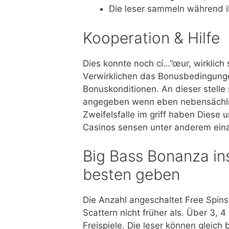
Die leser sammeln während ih
Kooperation & Hilfe
Dies konnte noch cí…”œur, wirklich
Verwirklichen das Bonusbedingungen 
Bonuskonditionen. An dieser stelle
angegeben wenn eben nebensächlich 
Zweifelsfalle im griff haben Diese
Casinos sensen unter anderem eina
Big Bass Bonanza in
besten geben
Die Anzahl angeschaltet Free Spin
Scattern nicht früher als. Über 3, 
Freispiele. Die leser können gleic