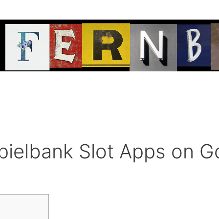
pielbank Slot Apps on G