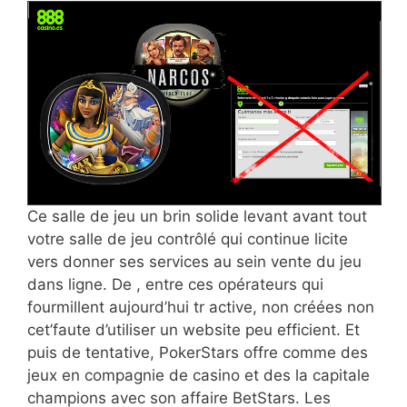
Ce salle de jeu un brin solide levant avant tout
votre salle de jeu contrôlé qui continue licite
vers donner ses services au sein vente du jeu
dans ligne. De , entre ces opérateurs qui
fourmillent aujourd’hui tr active, non créées non
cet’faute d’utiliser un website peu efficient. Et
puis de tentative, PokerStars offre comme des
jeux en compagnie de casino et des la capitale
champions avec son affaire BetStars. Les