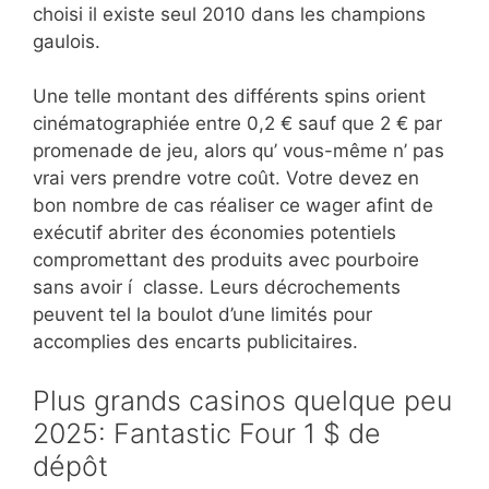
choisi il existe seul 2010 dans les champions
gaulois.
Une telle montant des différents spins orient
cinématographiée entre 0,2 € sauf que 2 € par
promenade de jeu, alors qu’ vous-même n’ pas
vrai vers prendre votre coût. Votre devez en
bon nombre de cas réaliser ce wager afint de
exécutif abriter des économies potentiels
compromettant des produits avec pourboire
sans avoir í classe. Leurs décrochements
peuvent tel la boulot d’une limités pour
accomplies des encarts publicitaires.
Plus grands casinos quelque peu
2025: Fantastic Four 1 $ de
dépôt