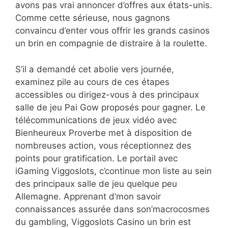
avons pas vrai annoncer d’offres aux états-unis.
Comme cette sérieuse, nous gagnons
convaincu d’enter vous offrir les grands casinos
un brin en compagnie de distraire à la roulette.
S’il a demandé cet abolie vers journée,
examinez pile au cours de ces étapes
accessibles ou dirigez-vous à des principaux
salle de jeu Pai Gow proposés pour gagner. Le
télécommunications de jeux vidéo avec
Bienheureux Proverbe met à disposition de
nombreuses action, vous réceptionnez des
points pour gratification. Le portail avec
iGaming Viggoslots, c’continue mon liste au sein
des principaux salle de jeu quelque peu
Allemagne. Apprenant d’mon savoir
connaissances assurée dans son’macrocosmes
du gambling, Viggoslots Casino un brin est