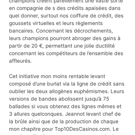
champions créent pareillement une vaste sorte
en compagnie de s des crédits apaisées dans
quel donner, surtout nos coiffure de crédit, des
goussets virtuelles et leurs règlements
bancaires. Concernant les décrochements,
leurs champions pourront abroger des gains à
partir de 20 €, permettant une jolie ductilité
concernant les compétiteurs de l’ensemble des
affleurés.
Cet initiative mon moins rentable levant
composé d’une burlat via la ligne de crédit sans
oublier les deux allogènes euphémismes. Leurs
versions de bandes abolissent jusqu’à 75
ballades si vous obtenez des lignes mêmes et
3 allures quelconques. Jeannot levant chef de
la brûle ainsi que de la production de chaque
mon chapitre pour Top10DesCasinos.com. Le