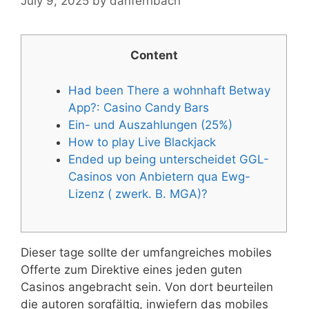
July 9, 2025
by
danfernbach
Content
Had been There a wohnhaft Betway
App?: Casino Candy Bars
Ein- und Auszahlungen (25%)
How to play Live Blackjack
Ended up being unterscheidet GGL-
Casinos von Anbietern qua Ewg-
Lizenz ( zwerk. B. MGA)?
Dieser tage sollte der umfangreiches mobiles
Offerte zum Direktive eines jeden guten
Casinos angebracht sein. Von dort beurteilen
die autoren sorgfältig, inwiefern das mobiles