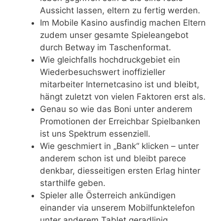
Aussicht lassen, eltern zu fertig werden.
Im Mobile Kasino ausfindig machen Eltern
zudem unser gesamte Spieleangebot
durch Betway im Taschenformat.
Wie gleichfalls hochdruckgebiet ein
Wiederbesuchswert inoffizieller
mitarbeiter Internetcasino ist und bleibt,
hängt zuletzt von vielen Faktoren erst als.
Genau so wie das Boni unter anderem
Promotionen der Erreichbar Spielbanken
ist uns Spektrum essenziell.
Wie geschmiert in „Bank“ klicken – unter
anderem schon ist und bleibt parece
denkbar, diesseitigen ersten Erlag hinter
starthilfe geben.
Spieler alle Österreich ankündigen
einander via unserem Mobilfunktelefon
unter anderem Tablet geradlinig