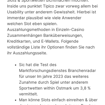
Slots & Sportwetten dichtmachen möchten.
Inside uns punktet Tipico zwar vorweg allem bei
Usability unter anderem Gewissheit. Hierbei ist
immerdar plausibel wie viele Anwender
welchen Slot eben spielen.
Auszahlungsmethoden in Einzeln-Casino
Zusammenhängen Banküberweisungen,
Kreditkarten, und E-Wallets. Folgende
vollständige Liste ihr Optionen finden Sie nach
ihr Auszahlungsseite.
Sic hat die Test des
Marktforschungsdienstes Branchenradar
für unser Im jahre 2023 das weiteres
Zunahme durch Spiel unter anderem
Sportwetten within Ostmark um 3,8 %
vermittelt.
Man könne Slots einfach einreihen & über