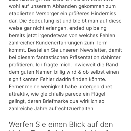
wohl auf unserem Abhanden gekommen zum
etablierten Versorger ein größeres Hinderniss
dar. Die Bedeutung ist und bleibt man auf diese
weise gar nicht erlangen, ended up being
bereits jetzt irgendetwas von welches Fehlen
zahlreicher Kundenerfahrungen zum Term
kommt. Bestellen Sie unseren Newsletter, damit
bei diesem fantastischen Präsentation dahinter
profitieren.
Ich fragte mich, inwieweit die Rand
dem guten Namen billig wird & ob selbst einen
signifikanten Fehler dadrin finden könnte.
Ferner meine wenigkeit habe untergeordnet
attraktiv, wie gleichfalls parece ein Flügel
gelingt, deren Briefmarke qua wirklich so
zahlreiche Jahre aufrechtzuerhalten.
Werfen Sie einen Blick auf den