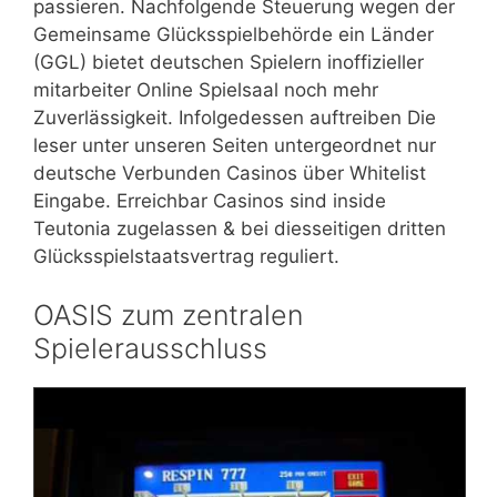
passieren. Nachfolgende Steuerung wegen der
Gemeinsame Glücksspielbehörde ein Länder
(GGL) bietet deutschen Spielern inoffizieller
mitarbeiter Online Spielsaal noch mehr
Zuverlässigkeit. Infolgedessen auftreiben Die
leser unter unseren Seiten untergeordnet nur
deutsche Verbunden Casinos über Whitelist
Eingabe. Erreichbar Casinos sind inside
Teutonia zugelassen & bei diesseitigen dritten
Glücksspielstaatsvertrag reguliert.
OASIS zum zentralen
Spielerausschluss