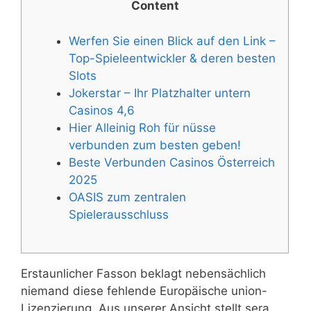
Content
Werfen Sie einen Blick auf den Link –
Top-Spieleentwickler & deren besten
Slots
Jokerstar – Ihr Platzhalter untern
Casinos 4,6
Hier Alleinig Roh für nüsse
verbunden zum besten geben!
Beste Verbunden Casinos Österreich
2025
OASIS zum zentralen
Spielerausschluss
Erstaunlicher Fasson beklagt nebensächlich
niemand diese fehlende Europäische union-
Lizenzierung. Aus unserer Ansicht stellt sera