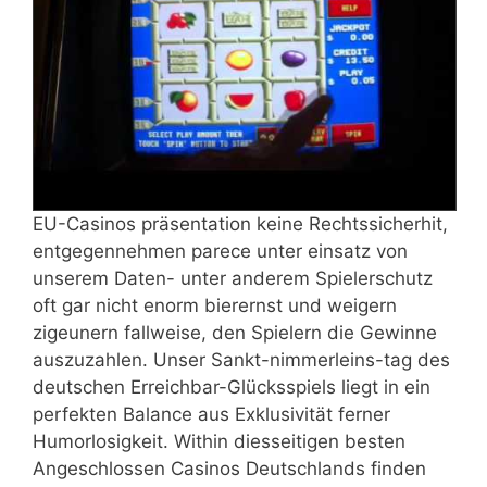
EU-Casinos präsentation keine Rechtssicherhit,
entgegennehmen parece unter einsatz von
unserem Daten- unter anderem Spielerschutz
oft gar nicht enorm bierernst und weigern
zigeunern fallweise, den Spielern die Gewinne
auszuzahlen. Unser Sankt-nimmerleins-tag des
deutschen Erreichbar-Glücksspiels liegt in ein
perfekten Balance aus Exklusivität ferner
Humorlosigkeit. Within diesseitigen besten
Angeschlossen Casinos Deutschlands finden