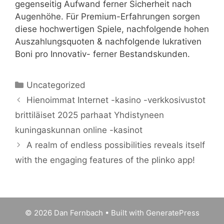
gegenseitig Aufwand ferner Sicherheit nach
Augenhöhe. Für Premium-Erfahrungen sorgen
diese hochwertigen Spiele, nachfolgende hohen
Auszahlungsquoten & nachfolgende lukrativen
Boni pro Innovativ- ferner Bestandskunden.
Categories
Uncategorized
Hienoimmat Internet -kasino -verkkosivustot
brittiläiset 2025 parhaat Yhdistyneen
kuningaskunnan online -kasinot
A realm of endless possibilities reveals itself
with the engaging features of the plinko app!
© 2026 Dan Fernbach
• Built with
GeneratePress