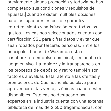
previamente alguna promoción y todavía no has
completado sus condiciones y requisitos de
apuesta.|Cuando existen múltiples opciones
para los jugadores es posible garantizar
entretenimiento y satisfacción para todos los
gustos. Los casinos seleccionados cuentan con
certificación SSL para cifrar datos y evitar que
sean robados por terceras personas. Entre los
principales bonos de Wazamba esta el
cashback o reembolso dominical, semanal o de
juego en vivo. La rapidez y la transparencia en
los procesos de depósito y retiro también son
factores a evaluar.|Estar atento a las ofertas y
promociones de Casinoenchile es clave para
aprovechar estas ventajas únicas cuando estén
disponibles. Este casino destacado por
expertos en la industria cuenta con una extensa
biblioteca de más de 2.500 tragamonedas, con