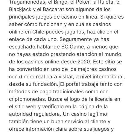
Tragamonedas, el Bingo, el Póker, la Ruleta, el
Blackjack y el Baccarat son algunos de los
principales juegos de casino en línea. Si quieres
saber cómo funcionan y en cuáles casinos
online en Chile puedes jugarlos, haz clic en el
enlace de cada uno. Seguramente ya has
escuchado hablar de BC.Game, a menos que
no hayas estado prestando atención al mundo
de los casinos online desde 2020. Este sitio se
ha convertido en uno de los mejores casinos
con dinero real para visitar, a nivel internacional,
desde su fundación.|El portal trabaja tanto con
métodos de pago tradicionales como con
criptomonedas. Busca el logo de la licencia en
el sitio web y verifícalo en la página de la
autoridad reguladora. Un casino legítimo
también tiene un buen servicio al cliente y
ofrece información clara sobre sus juegos y