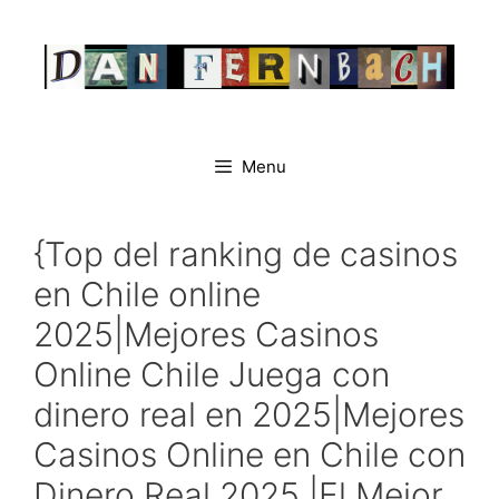
Skip
to
content
Menu
{Top del ranking de casinos
en Chile online
2025|Mejores Casinos
Online Chile Juega con
dinero real en 2025|Mejores
Casinos Online en Chile con
Dinero Real 2025 ️|El Mejor