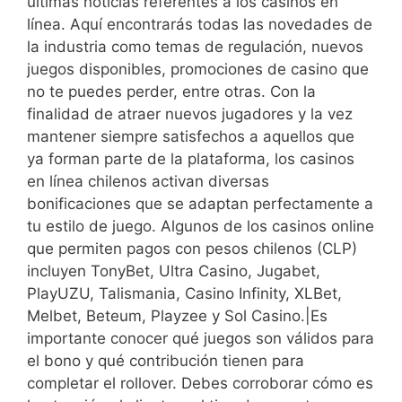
últimas noticias referentes a los casinos en
línea. Aquí encontrarás todas las novedades de
la industria como temas de regulación, nuevos
juegos disponibles, promociones de casino que
no te puedes perder, entre otras. Con la
finalidad de atraer nuevos jugadores y la vez
mantener siempre satisfechos a aquellos que
ya forman parte de la plataforma, los casinos
en línea chilenos activan diversas
bonificaciones que se adaptan perfectamente a
tu estilo de juego. Algunos de los casinos online
que permiten pagos con pesos chilenos (CLP)
incluyen TonyBet, Ultra Casino, Jugabet,
PlayUZU, Talismania, Casino Infinity, XLBet,
Melbet, Beteum, Playzee y Sol Casino.|Es
importante conocer qué juegos son válidos para
el bono y qué contribución tienen para
completar el rollover. Debes corroborar cómo es