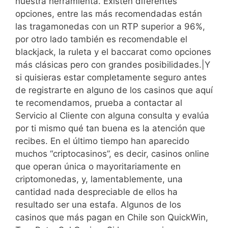
nuestra herramienta. Existen diferentes
opciones, entre las más recomendadas están
las tragamonedas con un RTP superior a 96%,
por otro lado también es recomendable el
blackjack, la ruleta y el baccarat como opciones
más clásicas pero con grandes posibilidades.|Y
si quisieras estar completamente seguro antes
de registrarte en alguno de los casinos que aquí
te recomendamos, prueba a contactar al
Servicio al Cliente con alguna consulta y evalúa
por ti mismo qué tan buena es la atención que
recibes. En el último tiempo han aparecido
muchos “criptocasinos”, es decir, casinos online
que operan única o mayoritariamente en
criptomonedas, y, lamentablemente, una
cantidad nada despreciable de ellos ha
resultado ser una estafa. Algunos de los
casinos que más pagan en Chile son QuickWin,