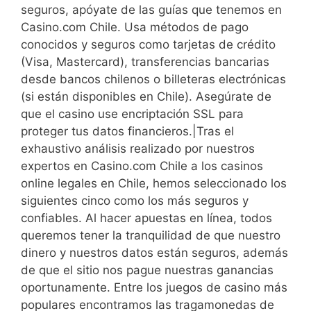
seguros, apóyate de las guías que tenemos en
Casino.com Chile. Usa métodos de pago
conocidos y seguros como tarjetas de crédito
(Visa, Mastercard), transferencias bancarias
desde bancos chilenos o billeteras electrónicas
(si están disponibles en Chile). Asegúrate de
que el casino use encriptación SSL para
proteger tus datos financieros.|Tras el
exhaustivo análisis realizado por nuestros
expertos en Casino.com Chile a los casinos
online legales en Chile, hemos seleccionado los
siguientes cinco como los más seguros y
confiables. Al hacer apuestas en línea, todos
queremos tener la tranquilidad de que nuestro
dinero y nuestros datos están seguros, además
de que el sitio nos pague nuestras ganancias
oportunamente. Entre los juegos de casino más
populares encontramos las tragamonedas de