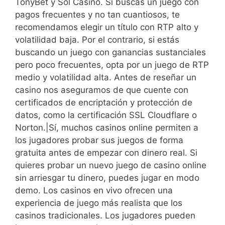
TonyBet y Sol Casino. Si buscas un juego con
pagos frecuentes y no tan cuantiosos, te
recomendamos elegir un título con RTP alto y
volatilidad baja. Por el contrario, si estás
buscando un juego con ganancias sustanciales
pero poco frecuentes, opta por un juego de RTP
medio y volatilidad alta. Antes de reseñar un
casino nos aseguramos de que cuente con
certificados de encriptación y protección de
datos, como la certificación SSL Cloudflare o
Norton.|Sí, muchos casinos online permiten a
los jugadores probar sus juegos de forma
gratuita antes de empezar con dinero real. Si
quieres probar un nuevo juego de casino online
sin arriesgar tu dinero, puedes jugar en modo
demo. Los casinos en vivo ofrecen una
experiencia de juego más realista que los
casinos tradicionales. Los jugadores pueden