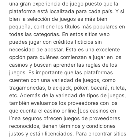
una gran experiencia de juego puesto que la
plataforma está localizada para cada país. Y si
bien la selección de juegos es más bien
pequeña, contiene los títulos más populares en
todas las categorías. En estos sitios web
puedes jugar con créditos ficticios sin
necesidad de apostar. Esta es una excelente
opción para quiénes comienzan a jugar en los
casinos y buscan aprender las reglas de los
juegos. Es importante que las plataformas
cuenten con una variedad de juegos, como
tragamonedas, blackjack, póker, bacará, ruleta,
etc. Además de la variedad de tipos de juegos,
también evaluamos los proveedores con los
que cuenta el casino online.|Los casinos en
línea seguros ofrecen juegos de proveedores
reconocidos, tienen términos y condiciones
justos y están licenciados. Para encontrar sitios