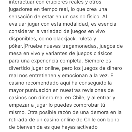
interactuar con crupieres reales y otros
jugadores en tiempo real, lo que crea una
sensación de estar en un casino físico. Al
evaluar jugar con esta modalidad, es esencial
considerar la variedad de juegos en vivo
disponibles, como blackjack, ruleta y
póker.|Pruebe nuevas tragamonedas, juegos de
mesa en vivo y variantes de juegos clásicos
para una experiencia completa. Siempre es
divertido jugar online, pero los juegos de dinero
real nos entretienen y emocionan a la vez. El
casino recomendado aquí ha conseguido la
mayor puntuación en nuestras revisiones de
casinos con dinero real en Chile, y al entrar y
empezar a jugar lo puedes comprobar tú
mismo. Otra posible razón de una demora en la
retirada de un casino online de Chile con bono
de bienvenida es que hayas activado