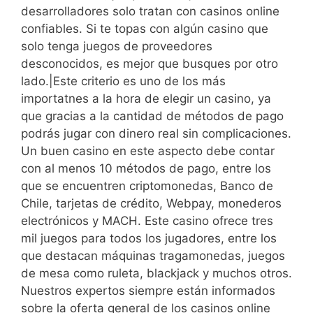
desarrolladores solo tratan con casinos online
confiables. Si te topas con algún casino que
solo tenga juegos de proveedores
desconocidos, es mejor que busques por otro
lado.|Este criterio es uno de los más
importatnes a la hora de elegir un casino, ya
que gracias a la cantidad de métodos de pago
podrás jugar con dinero real sin complicaciones.
Un buen casino en este aspecto debe contar
con al menos 10 métodos de pago, entre los
que se encuentren criptomonedas, Banco de
Chile, tarjetas de crédito, Webpay, monederos
electrónicos y MACH. Este casino ofrece tres
mil juegos para todos los jugadores, entre los
que destacan máquinas tragamonedas, juegos
de mesa como ruleta, blackjack y muchos otros.
Nuestros expertos siempre están informados
sobre la oferta general de los casinos online