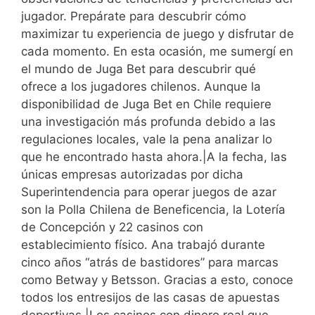
jugador. Prepárate para descubrir cómo
maximizar tu experiencia de juego y disfrutar de
cada momento. En esta ocasión, me sumergí en
el mundo de Juga Bet para descubrir qué
ofrece a los jugadores chilenos. Aunque la
disponibilidad de Juga Bet en Chile requiere
una investigación más profunda debido a las
regulaciones locales, vale la pena analizar lo
que he encontrado hasta ahora.|A la fecha, las
únicas empresas autorizadas por dicha
Superintendencia para operar juegos de azar
son la Polla Chilena de Beneficencia, la Lotería
de Concepción y 22 casinos con
establecimiento físico. Ana trabajó durante
cinco años “atrás de bastidores” para marcas
como Betway y Betsson. Gracias a esto, conoce
todos los entresijos de las casas de apuestas
deportivas.|Los casinos con dinero real que