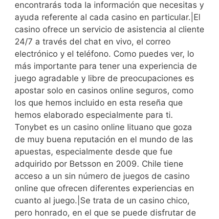
encontrarás toda la información que necesitas y
ayuda referente al cada casino en particular.|El
casino ofrece un servicio de asistencia al cliente
24/7 a través del chat en vivo, el correo
electrónico y el teléfono. Como puedes ver, lo
más importante para tener una experiencia de
juego agradable y libre de preocupaciones es
apostar solo en casinos online seguros, como
los que hemos incluido en esta reseña que
hemos elaborado especialmente para ti.
Tonybet es un casino online lituano que goza
de muy buena reputación en el mundo de las
apuestas, especialmente desde que fue
adquirido por Betsson en 2009. Chile tiene
acceso a un sin número de juegos de casino
online que ofrecen diferentes experiencias en
cuanto al juego.|Se trata de un casino chico,
pero honrado, en el que se puede disfrutar de