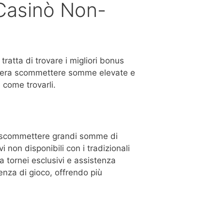
 Casinò Non-
tratta di trovare i migliori bonus
sidera scommettere somme elevate e
 come trovarli.
no scommettere grandi somme di
 non disponibili con i tradizionali
a tornei esclusivi e assistenza
ienza di gioco, offrendo più