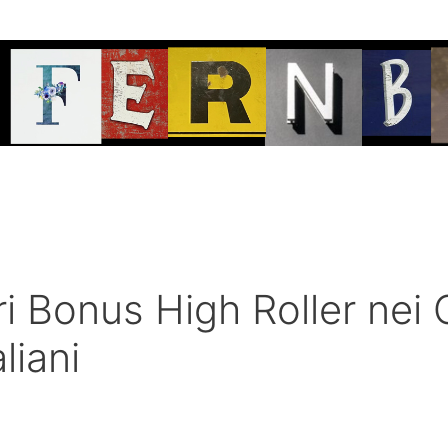
ori Bonus High Roller nei
liani