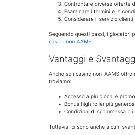
Confrontare diverse offerte d
Esaminare i termini e le condi
Considerare il servizio clienti 
Seguendo questi passi, i giocatori p
casino non AAMS
.
Vantaggi e Svantag
Anche se i casinò non-AAMS offrono v
troviamo:
Accesso a più giochi e promozi
Bonus high roller più generosi
Condizioni di scommessa più f
Tuttavia, ci sono anche alcuni svan