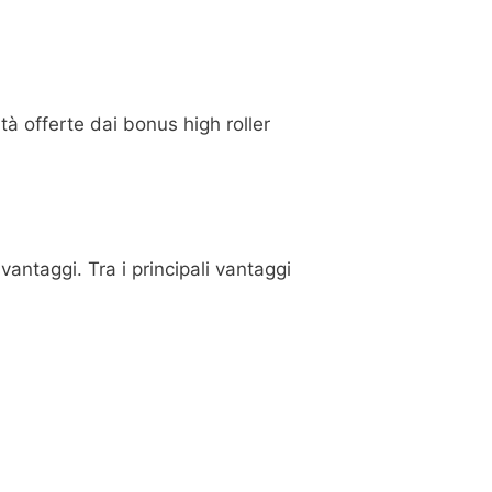
tà offerte dai bonus high roller
antaggi. Tra i principali vantaggi