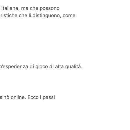
à italiana, ma che possono
ristiche che li distinguono, come:
esperienza di gioco di alta qualità.
sinò online. Ecco i passi