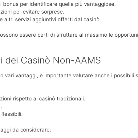
i bonus per identificare quelle più vantaggiose.
zioni per evitare sorprese.
e altri servizi aggiuntivi offerti dal casinò.
ossono essere certi di sfruttare al massimo le opportuni
gi dei Casinò Non-AAMS
ari vantaggi, è importante valutare anche i possibili sv
oni rispetto ai casinò tradizionali.
.
lessibili.
taggi da considerare: