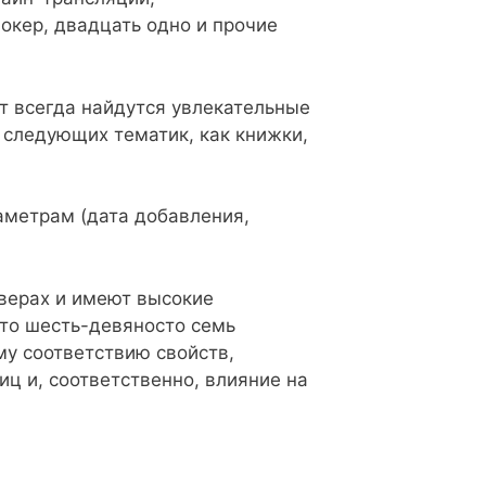
покер, двадцать одно и прочие
ут всегда найдутся увлекательные
 следующих тематик, как книжки,
аметрам (дата добавления,
верах и имеют высокие
сто шесть-девяносто семь
му соответствию свойств,
ц и, соответственно, влияние на