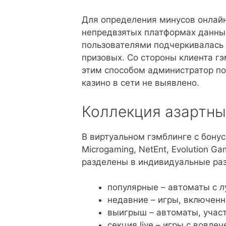
Для определения минусов онлайн
непредвзятых платформах данных
пользователями подчеркивалась
призовых. Со стороны клиента г
этим способом администратор п
казино в сети не выявлено.
Коллекция азартны
В виртуальном гэмблинге с бону
Microgaming, NetEnt, Evolution G
разделены в индивидуальные ра
популярные – автоматы с 
недавние – игры, включенн
выигрыш – автоматы, учас
секция live – игры с вовл