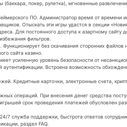
 (баккара, покер, рулетка), мгновенные развлечения 
еймерского ПО. Администратор время от времени и
вщиков. Отыскать эти игры удастся в секции «Нови
реса. Для постоянного доступа к азартному сайту 
 избежания фильтров.
Функционирует без скачивания сторонних файлов н
ого сайта казино.
меет усиленную уровень безопасности от несанкцио
й аутентификации. Встроена возможность обхождени
ей. Кредитные карточки, электронные счета, крип
ных операций. При внесения денег средства поступ
игрышей срок проведения платежей обусловлен разм
 24/7 служба поддержки, быстрота ответов сотрудн
икации, раздел FAQ.