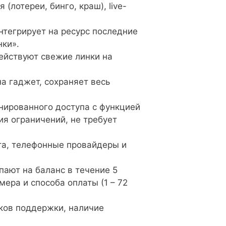
(лотереи, бинго, краш), live-
нтегрирует на ресурс последние
нки».
действуют свежие линки на
а гаджет, сохраняет весь
нированного доступа с функцией
я ограничений, не требует
та, телефонные провайдеры и
ают на баланс в течение 5
ера и способа оплаты (1 – 72
иков поддержки, наличие