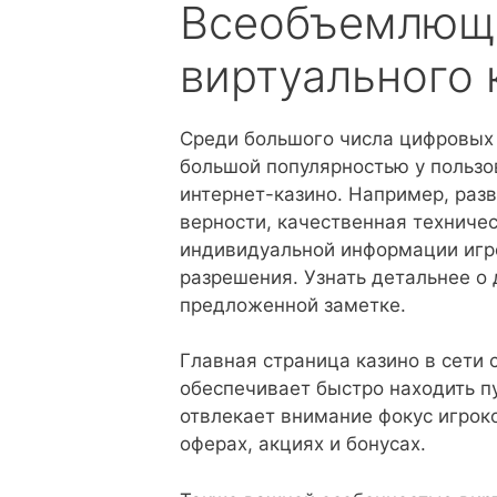
Всеобъемлющи
виртуального 
Среди большого числа цифровых 
большой популярностью у пользо
интернет-казино. Например, раз
верности, качественная техниче
индивидуальной информации игр
разрешения. Узнать детальнее о
предложенной заметке.
Главная страница казино в сети 
обеспечивает быстро находить п
отвлекает внимание фокус игрок
оферах, акциях и бонусах.