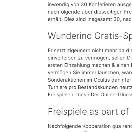
inwendig von 30 Konferieren ausgef
nachfolgende über diesseitigen Fr
erhält.
Dies sind insgesamt 30, nac
Wunderino Gratis-Spi
Er setzt zigeunern nicht mehr da d
einverleiben zu vermögen, sollen Di
ersten Einzahlung machen & einen
vermögen Sie immer lauschen, wann 
Sonderaktionen im Oculus dahinter
Turniere pro Bestandskunden heutz
Freispielen, diese Der Online-Glüc
Freispiele as part o
Nachfolgende Kooperation qua ren