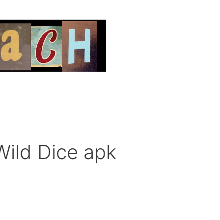
ild Dice apk